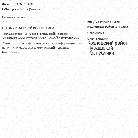
Факс:
8 (83534) 2-19-32
E-Mail:
press_kozlov@mail.ru
Полезные ссылки:
http://yalav.ru/index.php
Козловская-Районная-Газета
ГЛАВА ЧУВАШСКОЙ РЕСПУБЛИКИ
Ялав-Знамя
Государственный Совет Чувашской Республики
КАБИНЕТ МИНИСТРОВ ЧУВАШСКОЙ РЕСПУБЛИКИ
СМИ Чувашии
Козловский район
Министерство цифрового развития, информационной
Чувашской
политики и массовых коммуникаций Чувашской
Республики
Республики