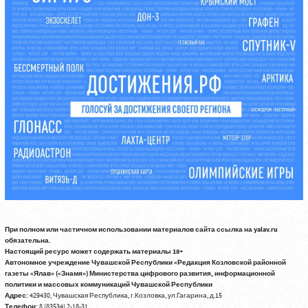
При полном или частичном использовании материалов сайта ссылка на yalav.ru
обязательна.
Настоящий ресурс может содержать материалы 18+
Автономное учреждение Чувашской Республики «Редакция Козловской районной
газеты «Ялав» («Знамя») Министерства цифрового развития, информационной
политики и массовых коммуникаций Чувашской Республики
Адрес:
429430, Чувашская Республика, г.Козловка, ул.Гагарина, д.15
Телефон:
8 (83534) 2-18-31