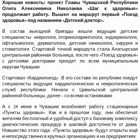
Хорошая новость: проект Главы Чувашской Республики
Олега Алексеевича Николаева «Шаг к здоровью»
продолжает работу. Вышел на маршрут первый «Поезд
здоровья» под названием «Детский доктор».
В состав выездной бригады вошли ведущие детские
специалисты: неврологи, оториноларингологи, эндокринологи,
офтальмологи, дерматологи, детские гинекологи, хирурги и
стоматологи. Стартовой точкой маршрута стала Алатырская
центральная районная больница, после чего «Поезд здоровья»
с детскими докторами проедет по всем муниципальным
округам Чувашии.
Стартовал «Кардиопоезд». В его составе по републике поедут
специалисты ведущих кардиологических и неврологических
служб республики. Начали с Цивильской центральной
районной больницы, далее – со всеми остановками.
А с 24 июня в Чувашии возобновят работу стационарные
«Пункты здоровья». Как и в прошлом году, они обеспечат
жителям бесплатный и удобный доступ к базовому комплексу
диагностических процедур в шаговой доступности от дома.
Новшество этого года: «Пункты здоровья» будут открыты ещё
и непосредственно в крупных организациях и на предприятиях.