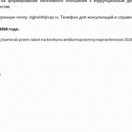
 на формирование негативного отношения к коррупционным де
естве.
тронную почту:
digital40@cap.ru
. Телефон для консультаций и справок:
026 года.
8/startoval-priem-rabot-na-konkursi-antikorrupcionnoj-napravlennosti-202
)