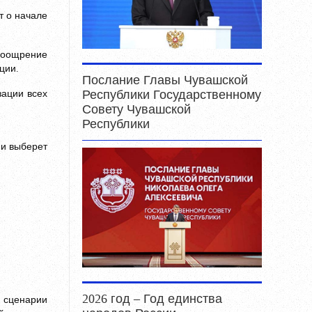
т о начале
 поощрение
ции.
Послание Главы Чувашской
зации всех
Республики Государственному
Совету Чувашской
Республики
и выберет
2026 год – Год единства
ь сценарии