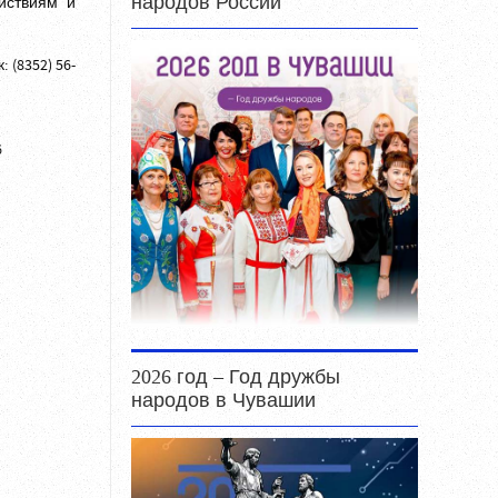
народов России
йствиям и
 (8352) 56-
6
2026 год – Год дружбы
народов в Чувашии