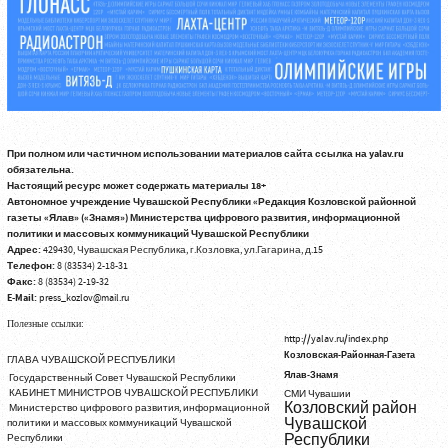
При полном или частичном использовании материалов сайта ссылка на yalav.ru
обязательна.
Настоящий ресурс может содержать материалы 18+
Автономное учреждение Чувашской Республики «Редакция Козловской районной
газеты «Ялав» («Знамя») Министерства цифрового развития, информационной
политики и массовых коммуникаций Чувашской Республики
Адрес:
429430, Чувашская Республика, г.Козловка, ул.Гагарина, д.15
Телефон:
8 (83534) 2-18-31
Факс:
8 (83534) 2-19-32
E-Mail:
press_kozlov@mail.ru
Полезные ссылки:
http://yalav.ru/index.php
Козловская-Районная-Газета
ГЛАВА ЧУВАШСКОЙ РЕСПУБЛИКИ
Ялав-Знамя
Государственный Совет Чувашской Республики
КАБИНЕТ МИНИСТРОВ ЧУВАШСКОЙ РЕСПУБЛИКИ
СМИ Чувашии
Козловский район
Министерство цифрового развития, информационной
Чувашской
политики и массовых коммуникаций Чувашской
Республики
Республики