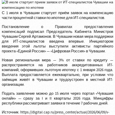
С 1 июля в Чувашии стартует приём заявок на компенсацию
части процентной ставки по ипотеке для ИT-специалистов.
Постановление о
Правилах предоставления
компенсаций
подписал Председатель Кабинета Министров
Чувашии Сергей Артамонов. В Чувашии новая мера поддержки
для ИТ-специалистов введена впервые. Инициатором
введения этой льготы выступили активисты партийного
проекта «Единой России» — «Цифровая Россия» в Чувашии.
Новая региональная мера — 3% от ставки по кредиту —
распространяется на работников аккредитованных ИT-
компаний, оформивших льготную ипотеку с 1 января 2026 года.
Выплата предоставляется ежеквартально, при условии что
заёмщик живёт в Чувашии и трудоустроен в местной ИT-
организации.
Подать заявление можно до 15 июля через портал «Чувашия
онлайн» — сразу за I и II кварталы 2026 года. Минцифры
республики рассматривает заявки в течение 7 рабочих дней.
Источник:
https://digital.cap.ru/press_center/actual/2026/06/09/v-