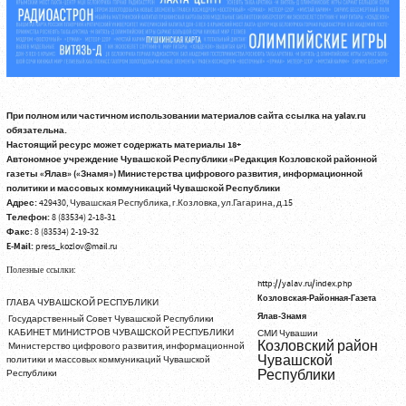
При полном или частичном использовании материалов сайта ссылка на yalav.ru
обязательна.
Настоящий ресурс может содержать материалы 18+
Автономное учреждение Чувашской Республики «Редакция Козловской районной
газеты «Ялав» («Знамя») Министерства цифрового развития, информационной
политики и массовых коммуникаций Чувашской Республики
Адрес:
429430, Чувашская Республика, г.Козловка, ул.Гагарина, д.15
Телефон:
8 (83534) 2-18-31
Факс:
8 (83534) 2-19-32
E-Mail:
press_kozlov@mail.ru
Полезные ссылки:
http://yalav.ru/index.php
Козловская-Районная-Газета
ГЛАВА ЧУВАШСКОЙ РЕСПУБЛИКИ
Ялав-Знамя
Государственный Совет Чувашской Республики
КАБИНЕТ МИНИСТРОВ ЧУВАШСКОЙ РЕСПУБЛИКИ
СМИ Чувашии
Козловский район
Министерство цифрового развития, информационной
Чувашской
политики и массовых коммуникаций Чувашской
Республики
Республики