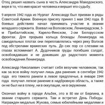
Отец решил назвать сына в честь Александра Македонского,
веря в то, что имя красит человека и вершит его судьбу.
9 апреля 1942 года из Нурлат Александр был призван в ряды
Советской Армии. Военную присягу принял 1 мая 1942 года. В
боевых действиях начал принимать участие в звании
младшего сержанта. Воевал на Волховском, Ленинградском, 3-
м Прибалтийском, Карело-Финском, 2-ом Белорусском
фронтах. Для прорыва кольца блокады Ленинграда на
самодельных плотах они переплавлялись через реку Волхов
под обстрелами вражеских пуль. До сих пор со слезами на
глазах вспоминает А. Дудочников груды погибших солдат,
освобождавших и не доживших до радостного момента
освобождения Ленинграда.
Александр Николаевич считает себя везучим человеком, так
как за всю войну получил лишь два ранения: в сентябре 1942
года его тяжело ранили в левое предплечье, в январе 1944
года получил легкое ранение в надбровную область, а также
он не был ни в плену, ни в оккупации, ни в окружении.
Окончил войну в городе Альбек, это в 80 км от Берлина, в
звании старшего сержанта. Там и встретил День Победы.
Награжден медалью Жукова, семью юбилейными медалями и