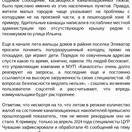
седьмое сообщение, касающееся канализационных люков,
было прислано именно из этих населенных пунктов. Правда,
жители малых городов чаще указывают на проблемы с
колодцами не на проезжей части, а в пешеходной зоне. К
примеру, бдительные канашцы написали в
госпаблике местной
администрации
про отсутствующую крышку рядом с
техникумом по улице Ильича.
Еще в начале лета жильцы домов в районе поселка Элеватор
просили починить полуразрушенный колодец прямо на
площадке, где играют дети. Порядок по озвученным адресам
спустя какое-то время, конечно, навели. Но людей беспокоит,
что управляющие компании и МУП «Каналсеть» очень долго
реагируют на запросы, а последние еще и постоянно
ссылаются на высокую загруженность своих специалистов. «В
вопросах безопасности медлить нельзя», – сошлись во мнении
пользователи соцсетей и рассчитывают, что впредь
коммунальщики будет расторопнее.
Отметим, что несмотря на то, что летом в регионе количество
жалоб на состояние канализационных накопителей превысило
прошлогодний показатель, тем не менее рекордным оно не
стало. К примеру, только за апрель 2024 года специалисты ЦУР
Чувашии зафиксировали и обработали 45 сообщений на тему