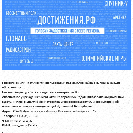
При полном или частичном использовании материалов сайта ссылка на yalav.ru
обязательна.
Настоящий ресурс может содержать материалы 18+
Автономное учреждение Чувашской Республики «Редакция Козловской районной
газеты «Ялав» («Знамя») Министерства цифрового развития, информационной
политики и массовых коммуникаций Чувашской Республики
Адрес:
429430, Чувашская Республика, г.Козловка, ул.Гагарина, д.15
Телефон:
8 (83534) 2-18-31
Факс:
8 (83534) 2-19-32
E-Mail:
press_kozlov@mail.ru