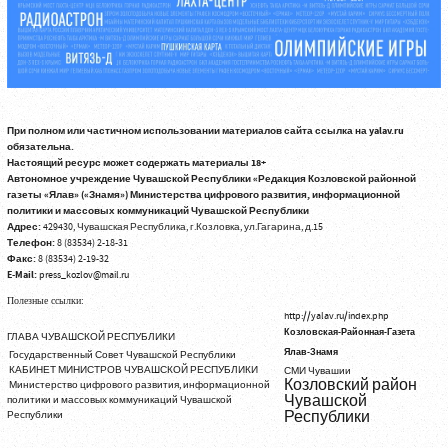
При полном или частичном использовании материалов сайта ссылка на yalav.ru
обязательна.
Настоящий ресурс может содержать материалы 18+
Автономное учреждение Чувашской Республики «Редакция Козловской районной
газеты «Ялав» («Знамя») Министерства цифрового развития, информационной
политики и массовых коммуникаций Чувашской Республики
Адрес:
429430, Чувашская Республика, г.Козловка, ул.Гагарина, д.15
Телефон:
8 (83534) 2-18-31
Факс:
8 (83534) 2-19-32
E-Mail:
press_kozlov@mail.ru
Полезные ссылки:
http://yalav.ru/index.php
Козловская-Районная-Газета
ГЛАВА ЧУВАШСКОЙ РЕСПУБЛИКИ
Ялав-Знамя
Государственный Совет Чувашской Республики
КАБИНЕТ МИНИСТРОВ ЧУВАШСКОЙ РЕСПУБЛИКИ
СМИ Чувашии
Козловский район
Министерство цифрового развития, информационной
Чувашской
политики и массовых коммуникаций Чувашской
Республики
Республики