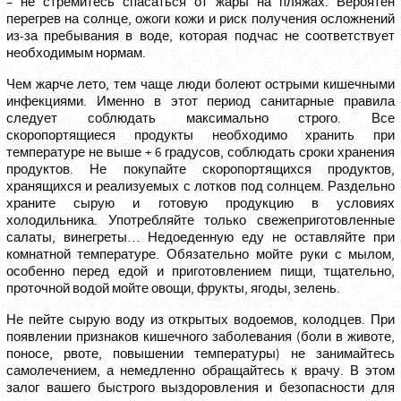
– не стремитесь спасаться от жары на пляжах. Вероятен
перегрев на солнце, ожоги кожи и риск получения осложнений
из-за пребывания в воде, которая подчас не соответствует
необходимым нормам.
Чем жарче лето, тем чаще люди болеют острыми кишечными
инфекциями. Именно в этот период санитарные правила
следует соблюдать максимально строго. Все
скоропортящиеся продукты необходимо хранить при
температуре не выше + 6 градусов, соблюдать сроки хранения
продуктов. Не покупайте скоропортящихся продуктов,
хранящихся и реализуемых с лотков под солнцем. Раздельно
храните сырую и готовую продукцию в условиях
холодильника. Употребляйте только свежеприготовленные
салаты, винегреты… Недоеденную еду не оставляйте при
комнатной температуре. Обязательно мойте руки с мылом,
особенно перед едой и приготовлением пищи, тщательно,
проточной водой мойте овощи, фрукты, ягоды, зелень.
Не пейте сырую воду из открытых водоемов, колодцев. При
появлении признаков кишечного заболевания (боли в животе,
поносе, рвоте, повышении температуры) не занимайтесь
самолечением, а немедленно обращайтесь к врачу. В этом
залог вашего быстрого выздоровления и безопасности для