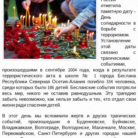
отметила
памятную дату –
День
солидарности в
борьбе с
терроризмом.
Установление
этой даты
связано с
трагическими
событиями,
произошедшими в сентябре 2004 года, когда в результате
террористического акта в школе № 1 города Беслана
Республики Северная Осетия-Алания погибло 334 человека,
среди которых было 186 детей. Бесланские события потрясли
весь мир, никого не оставив равнодушным. Эту трагедию
забыть невозможно, как нельзя забыть и тех, кто отдал свои
жизни ради спасения детей.
В этот день мы вспомнили жертв и других трагических
событий, произошедших в Буденновске, Буйнакске,
Владикавказе, Волгограде, Волгодонске, Махачкале, Москве,
Первомайском, Санкт-Петербурге и других городах нашей