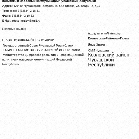
политики и массовых коммуникаций Чувашской Республики
Адрес:
429430, Чувашская Республика, г.Козловка, ул.Гагарина, д.15
Телефон:
8 (83534) 2-18-31
Факс:
8 (83534) 2-19-32
E-Mail:
press_kozlov@mail.ru
Полезные ссылки:
http://yalav.ru/index.php
Козловская-Районная-Газета
ГЛАВА ЧУВАШСКОЙ РЕСПУБЛИКИ
Ялав-Знамя
Государственный Совет Чувашской Республики
КАБИНЕТ МИНИСТРОВ ЧУВАШСКОЙ РЕСПУБЛИКИ
СМИ Чувашии
Козловский район
Министерство цифрового развития, информационной
Чувашской
политики и массовых коммуникаций Чувашской
Республики
Республики