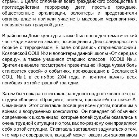
страны. В целях сплочения всего гражданского сообщества в
противодействии терроризму дети, простые граждане,
общественные организации, волонтеры и представители
органов власти приняли участие в массовых мероприятиях,
посвященных траурной дате.
В районном Доме культуры также был проведен тематический
час «Ради жизни на земле», посвященный Дню солидарности в
борьбе с терроризмом. В зале собрались старшеклассники
Козловской СОШ №2 и волонтеры данной школы «От сердца к
сердцу», а также учащиеся старших классов КСОШ №3.
Зрители вначале посмотрели презентацию «Когда чужая боль
становится своей» о событиях, произошедших в Бесланской
СОШ №1 в сентябре 2004 года, и почтили память всех
погибших в этой страшной трагедии.
Затем был показан спектакль народного подросткового театра-
студии «Каприз» «Прощайте, ангелы, прощайте!» по пьесе А.
Семьянова. Этот спектакль посвящен всем детям, погибшим в
войнах и вооруженных конфликтах. Он поведает об обычных
современных школьницах, которые волей судьбы оказались в
очень трудной ситуации и о том, как по-разному они проявляют
себя в этой ситуации. Спектакль заставляет задуматься о том,
что мир не совершенен, каждый может оказаться заложником