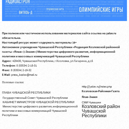
При полном или частичном использовании материалов сайта ссылка на yalav.ru
обязательна.
Настоящий ресурс может содержать материалы 18+
Автономное учреждение Чувашской Республики «Редакция Козловской районной
газеты «Ялав» («Знамя») Министерства цифрового развития, информационной
политики и массовых коммуникаций Чувашской Республики
Адрес:
429430, Чувашская Республика, г.Козловка, ул.Гагарина, д.15
Телефон:
8 (83534) 2-18-31
Факс:
8 (83534) 2-19-32
E-Mail:
press_kozlov@mail.ru
Полезные ссылки:
http://yalav.ru/index.php
Козловская-Районная-Газета
ГЛАВА ЧУВАШСКОЙ РЕСПУБЛИКИ
Ялав-Знамя
Государственный Совет Чувашской Республики
КАБИНЕТ МИНИСТРОВ ЧУВАШСКОЙ РЕСПУБЛИКИ
СМИ Чувашии
Козловский район
Министерство цифрового развития, информационной
Чувашской
политики и массовых коммуникаций Чувашской
Республики
Республики