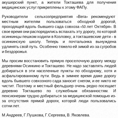
акушерский пункт, а жители Токташева для получения
медицинских услуг прикреплены к этому ФАПу.
Руководители сельхозпредприятия «Вега» рекомендуют
местным жителям пользоваться обходной дорогой,
проходящей вдоль бывшего сада совхоза «50 лет Октября». В
свое время они распорядились вспахать эту дорогу, по которой
осинкинцы пешком ходили в Козловку, а токташевские дети – в
осинкинскую школу. Теперь и почтальонка вынуждена
удлинять свой путь. Особенно тяжело ей зимой из-за сугробов
и бездорожья.
Мы просим восстановить прямую проселочную дорогу между
деревнями Осинкино и Токташево. Не надо заставлять людей
добираться в эти населенные пункты по обходному, хотя и
асфальтированному пути. Ведь в зимнее время даже дорогу
вдоль бывшего совхозного сада заносит снегом, и ее никто не
чистит. Поэтому и местный фельдшер очень редко посещает
деревню Токташево по служебным обязанностям. И
пенсионерам трудно добираться за медицинской помощью из-
за отсутствия прямой дороги, которой люди пользовались
сотни лет.
М.Андреев, Г.Пушкова, Г.Сергеева, В. Яковлева.