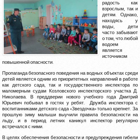
радость как
взрослым, так и
детям. Однако,
находясь у
воды, дети
часто забывают
о том, что любой
водоем
является
источником
повышенной опасности.
Пропаганда безопасного поведения на водных объектах среди
детей является одним из приоритетных направлений в работе
как детского сада, так и государственного инспектора по
маломерным судам Козловского инспекторского участка Д.
Николаева. В преддверии нового учебного года Дмитрий
Юрьевич побывал в гостях у ребят. Дружба инспектора с
воспитанниками детского сада «Звездочка» только крепнет. За
прошлую зиму малыши выучили правила безопасности на
льду, и в период летних каникул инспектор регулярно
встречался с ними.
В целях обеспечения безопасности и предупреждения гибели