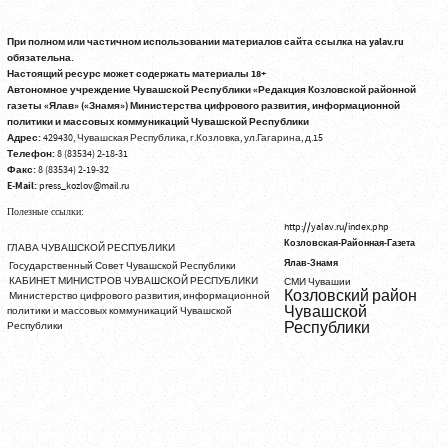
При полном или частичном использовании материалов сайта ссылка на yalav.ru
обязательна.
Настоящий ресурс может содержать материалы 18+
Автономное учреждение Чувашской Республики «Редакция Козловской районной
газеты «Ялав» («Знамя») Министерства цифрового развития, информационной
политики и массовых коммуникаций Чувашской Республики
Адрес:
429430, Чувашская Республика, г.Козловка, ул.Гагарина, д.15
Телефон:
8 (83534) 2-18-31
Факс:
8 (83534) 2-19-32
E-Mail:
press_kozlov@mail.ru
Полезные ссылки:
http://yalav.ru/index.php
Козловская-Районная-Газета
ГЛАВА ЧУВАШСКОЙ РЕСПУБЛИКИ
Ялав-Знамя
Государственный Совет Чувашской Республики
КАБИНЕТ МИНИСТРОВ ЧУВАШСКОЙ РЕСПУБЛИКИ
СМИ Чувашии
Козловский район
Министерство цифрового развития, информационной
Чувашской
политики и массовых коммуникаций Чувашской
Республики
Республики