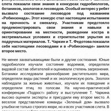
слета показали свои знания в конкурсах гидробиологов,
ботаников, зоологов и лесоводов. Особый интерес у ребят
вызвало состязание лесоводов под названием
«Робинзонада». Этот конкурс стал настоящим испытанием
на прочность и смекалку. Участникам предстояло
продемонстрировать свои знания и навыки в
ориентировании на местности, разведении костра в
экстремальных условиях и строительстве укрытия из
подручных материалов. Т. Чаркин и Т. Федотова показали
себя настоящими лесоводами и в «Робинзонаде» заняли
второе место.
Не менее захватывающими были и другие состязания. Юные
гидробиологи изучали состояние водоемов, определяли
видовой состав обитателей и оценивали степень загрязнения.
Ботаники исследовали разнообразие растительного мира,
определяли виды растений и их экологическую роль. Зоологи
наблюдали за жизнью животных, изучали их поведение и
определяли птиц по голосам. На научно-практической
конференции «Подрост» работу и выступление Т. Чаркина
высоко оценили эксперты и присудили ему второе место. А
веселое представление команды «Зеленый дом» вызвало
улыбки не только строгого жюри, но и всех участников слета. В