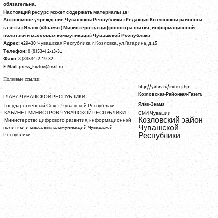
обязательна.
Настоящий ресурс может содержать материалы 18+
Автономное учреждение Чувашской Республики «Редакция Козловской районной
газеты «Ялав» («Знамя») Министерства цифрового развития, информационной
политики и массовых коммуникаций Чувашской Республики
Адрес:
429430, Чувашская Республика, г.Козловка, ул.Гагарина, д.15
Телефон:
8 (83534) 2-18-31
Факс:
8 (83534) 2-19-32
E-Mail:
press_kozlov@mail.ru
Полезные ссылки:
http://yalav.ru/index.php
Козловская-Районная-Газета
ГЛАВА ЧУВАШСКОЙ РЕСПУБЛИКИ
Ялав-Знамя
Государственный Совет Чувашской Республики
КАБИНЕТ МИНИСТРОВ ЧУВАШСКОЙ РЕСПУБЛИКИ
СМИ Чувашии
Козловский район
Министерство цифрового развития, информационной
Чувашской
политики и массовых коммуникаций Чувашской
Республики
Республики