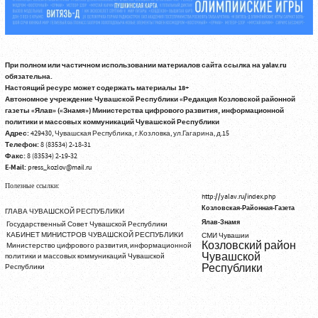
При полном или частичном использовании материалов сайта ссылка на yalav.ru
обязательна.
Настоящий ресурс может содержать материалы 18+
Автономное учреждение Чувашской Республики «Редакция Козловской районной
газеты «Ялав» («Знамя») Министерства цифрового развития, информационной
политики и массовых коммуникаций Чувашской Республики
Адрес:
429430, Чувашская Республика, г.Козловка, ул.Гагарина, д.15
Телефон:
8 (83534) 2-18-31
Факс:
8 (83534) 2-19-32
E-Mail:
press_kozlov@mail.ru
Полезные ссылки:
http://yalav.ru/index.php
Козловская-Районная-Газета
ГЛАВА ЧУВАШСКОЙ РЕСПУБЛИКИ
Ялав-Знамя
Государственный Совет Чувашской Республики
КАБИНЕТ МИНИСТРОВ ЧУВАШСКОЙ РЕСПУБЛИКИ
СМИ Чувашии
Козловский район
Министерство цифрового развития, информационной
Чувашской
политики и массовых коммуникаций Чувашской
Республики
Республики