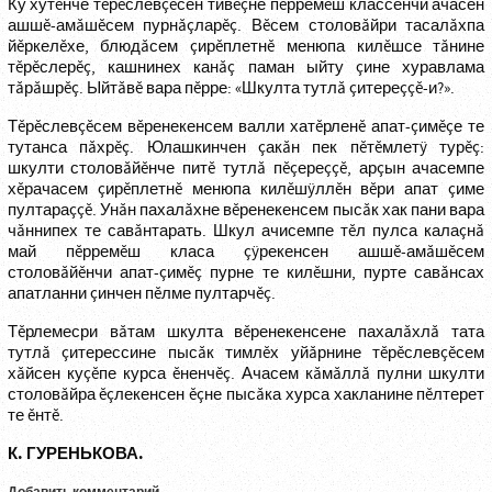
Ку хутĕнче тĕрĕслевçĕсен тивĕçне пĕрремĕш классенчи ачасен
ашшĕ-амăшĕсем пурнăçларĕç. Вĕсем столовăйри тасалăхпа
йĕркелĕхе, блюдăсем çирĕплетнĕ менюпа килĕшсе тăнине
тĕрĕслерĕç, кашнинех канăç паман ыйту çине хуравлама
тăрăшрĕç. Ыйтăвĕ вара пĕрре: «Шкулта тутлă çитереççĕ-и?».
Тĕрĕслевçĕсем вĕренекенсем валли хатĕрленĕ апат-çимĕçе те
тутанса пăхрĕç. Юлашкинчен çакăн пек пĕтĕмлетÿ турĕç:
шкулти столовăйĕнче питĕ тутлă пĕçереççĕ, арçын ачасемпе
хĕрачасем çирĕплетнĕ менюпа килĕшÿллĕн вĕри апат çиме
пултараççĕ. Унăн пахалăхне вĕренекенсем пысăк хак пани вара
чăннипех те савăнтарать. Шкул ачисемпе тĕл пулса калаçнă
май пĕрремĕш класа çÿрекенсен ашшĕ-амăшĕсем
столовăйĕнчи апат-çимĕç пурне те килĕшни, пурте савăнсах
апатланни çинчен пĕлме пултарчĕç.
Тĕрлемесри вăтам шкулта вĕренекенсене пахалăхлă тата
тутлă çитерессине пысăк тимлĕх уйăрнине тĕрĕслевçĕсем
хăйсен куçĕпе курса ĕненчĕç. Ачасем кăмăллă пулни шкулти
столовăйра ĕçлекенсен ĕçне пысăка хурса хакланине пĕлтерет
те ĕнтĕ.
К. ГУРЕНЬКОВА.