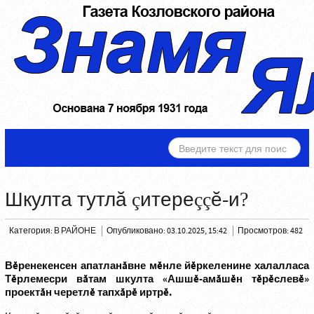
ИСКАТЬ...
Шкулта тутлă çитереççĕ-и?
Категория:
В РАЙОНЕ
Опубликовано: 03.10.2025, 15:42
Просмотров: 482
Вĕренекенсен апатланăвне мĕнле йĕркеленине халалласа
Тĕрлемесри вăтам шкулта «Ашшĕ-амăшĕн тĕрĕслевĕ»
проектăн черетлĕ тапхăрĕ иртрĕ.