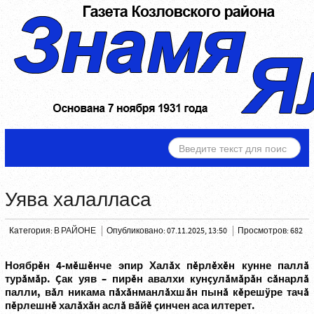
ИСКАТЬ...
Уява халалласа
Категория:
В РАЙОНЕ
Опубликовано: 07.11.2025, 13:50
Просмотров: 682
Ноябрĕн 4-мĕшĕнче эпир Халăх пĕрлĕхĕн кунне паллă
турăмăр. Çак уяв – пирĕн авалхи кунçулăмăрăн сăнарлă
палли, вăл никама пăхăнманлăхшăн пынă кĕрешÿре тачă
пĕрлешнĕ халăхăн аслă вăйĕ çинчен аса илтерет.