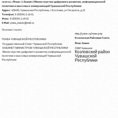
газеты «Ялав» («Знамя») Министерства цифрового развития, информационной
политики и массовых коммуникаций Чувашской Республики
Адрес:
429430, Чувашская Республика, г.Козловка, ул.Гагарина, д.15
Телефон:
8 (83534) 2-18-31
Факс:
8 (83534) 2-19-32
E-Mail:
press_kozlov@mail.ru
Полезные ссылки:
http://yalav.ru/index.php
Козловская-Районная-Газета
ГЛАВА ЧУВАШСКОЙ РЕСПУБЛИКИ
Ялав-Знамя
Государственный Совет Чувашской Республики
КАБИНЕТ МИНИСТРОВ ЧУВАШСКОЙ РЕСПУБЛИКИ
СМИ Чувашии
Козловский район
Министерство цифрового развития, информационной
Чувашской
политики и массовых коммуникаций Чувашской
Республики
Республики