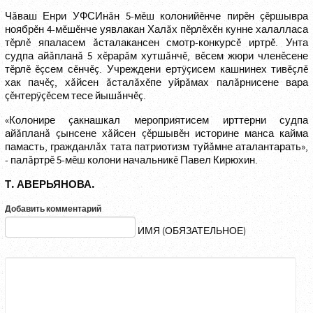
Чăваш Енри УФСИнăн 5-мĕш колонийĕнче пирĕн çĕршывра
ноябрĕн 4-мĕшĕнче уявлакан Халăх пĕрлĕхĕн кунне халалласа
тĕрлĕ япаласем ăсталакансен смотр-конкурсĕ иртрĕ. Унта
судпа айăпланă 5 хĕрарăм хутшăнчĕ, вĕсем жюри членĕсене
тĕрлĕ ĕçсем сĕнчĕç. Учреждени ертÿçисем кашнинех тивĕçлĕ
хак пачĕç, хăйсен ăсталăхĕпе уйрăмах палăрнисене вара
çĕнтерÿçĕсем тесе йышăнчĕç.
«Колонире çакнашкал мероприятисем ирттерни судпа
айăпланă çынсене хăйсен çĕршывĕн историне манса кайма
памасть, гражданлăх тата патриотизм туйăмне аталантарать»,
- палăртрĕ 5-мĕш колони начальникĕ Павел Кирюхин.
Т. АВЕРЬЯНОВА.
Добавить комментарий
ИМЯ (ОБЯЗАТЕЛЬНОЕ)