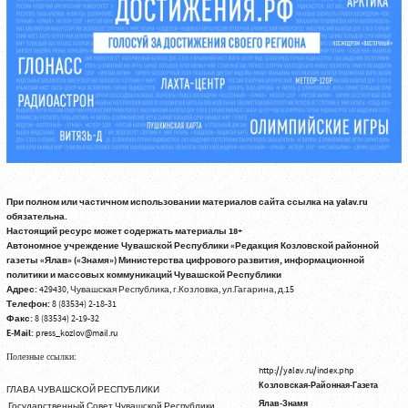
При полном или частичном использовании материалов сайта ссылка на yalav.ru
обязательна.
Настоящий ресурс может содержать материалы 18+
Автономное учреждение Чувашской Республики «Редакция Козловской районной
газеты «Ялав» («Знамя») Министерства цифрового развития, информационной
политики и массовых коммуникаций Чувашской Республики
Адрес:
429430, Чувашская Республика, г.Козловка, ул.Гагарина, д.15
Телефон:
8 (83534) 2-18-31
Факс:
8 (83534) 2-19-32
E-Mail:
press_kozlov@mail.ru
Полезные ссылки:
http://yalav.ru/index.php
Козловская-Районная-Газета
ГЛАВА ЧУВАШСКОЙ РЕСПУБЛИКИ
Ялав-Знамя
Государственный Совет Чувашской Республики