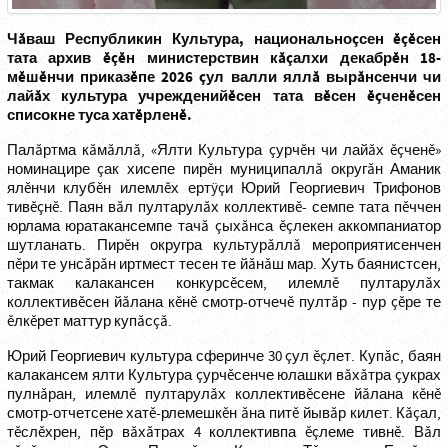
Чăваш Республикин Культура, национальноçсен ĕçĕсен
тата архив ĕçĕн министерствин кăçалхи декабрĕн 18-
мĕшĕнчи приказĕпе 2026 çул валли яллă вырăнсенчи чи
лайăх культура учрежденийĕсен тата вĕсен ĕçченĕсен
списокне туса хатĕрленĕ.
Палăртма кăмăллă, «Ялти Культура çурчĕн чи лайăх ĕçченĕ»
номинацире çак хисепе пирĕн муниципаллă округăн Аманик
ялĕнчи клубĕн илемлĕх ертÿçи Юрий Георгиевич Трифонов
тивĕçнĕ. Паян вăл пултарулăх коллективĕ- семпе тата пĕччен
юрлама юратакансемпе тачă çыхăнса ĕçлекен аккомпаниатор
шутланать. Пирĕн округра культурăллă мероприятисенчен
пĕри те унсăрăн иртмест тесен те йăнăш мар. Хуть баянистсен,
такмак калакансен конкурсĕсем, илемлĕ пултарулăх
коллективĕсен йăлана кĕнĕ смотр-отчечĕ пултăр - пур çĕре те
ĕлкĕрет маттур купăсçă.
Юрий Георгиевич культура сферинче 30 çул ĕçлет. Купăс, баян
калакансем ялти Культура çурчĕсенче юлашки вăхăтра çукрах
пулнăран, илемлĕ пултарулăх коллективĕсене йăлана кĕнĕ
смотр-отчетсене хатĕ-рлемешкĕн ăна питĕ йывăр килет. Кăçал,
тĕслĕхрен, пĕр вăхăтрах 4 коллективпа ĕçлеме тивнĕ. Вăл