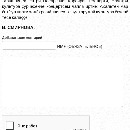
тăрăшнипех Энтри Пасарĕнчи, Карачри, Тĕмшерти, Елчĕкри
культура çурчĕсенче концертсем чаплă иртнĕ. Ахальтен мар
ĕнтĕ ун пирки халăхра чăннипех те пултаруллă культура ĕçченĕ
тесе калаççĕ.
В. СМИРНОВА.
Добавить комментарий
ИМЯ (ОБЯЗАТЕЛЬНОЕ)