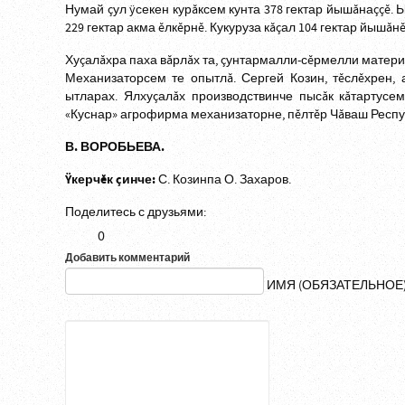
Нумай çул ÿсекен курăксем кунта 378 гектар йышăнаççĕ. Ы
229 гектар акма ĕлкĕрнĕ. Кукуруза кăçал 104 гектар йышăнĕ,
Хуçалăхра паха вăрлăх та, çунтармалли-сĕрмелли материа
Механизаторсем те опытлă. Сергей Козин, тĕслĕхрен,
ытларах. Ялхуçалăх производствинче пысăк кăтартусе
«Куснар» агрофирма механизаторне, пĕлтĕр Чăваш Респу
В. ВОРОБЬЕВА.
Ÿкерчĕк çинче:
С. Козинпа О. Захаров.
Поделитесь с друзьями:
0
Добавить комментарий
ИМЯ (ОБЯЗАТЕЛЬНОЕ