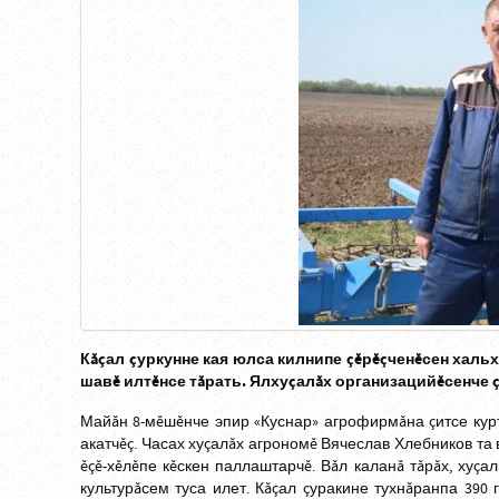
Кăçал çуркунне кая юлса килнипе çĕрĕçченĕсен хальх
шавĕ илтĕнсе тăрать. Ялхуçалăх организацийĕсенче ç
Майăн 8-мĕшĕнче эпир «Куснар» агрофирмăна çитсе кур
акатчĕç. Часах хуçалăх агрономĕ Вячеслав Хлебников та
ĕçĕ-хĕлĕпе кĕскен паллаштарчĕ. Вăл каланă тăрăх, хуçа
культурăсем туса илет. Кăçал çуракине тухнăранпа 390 