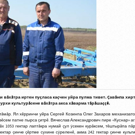
и вăхăтра иртен пуçласа каçчен уйра пулма тивет. Çавăнпа хир
урхи культурăсене вăхăтра акса хăварма тăрăшаççĕ.
тăмăр. Ял хĕрринчи уйра Сергей Козинпа Олег Захаров механизат
 вĕсем патне пырса çитрĕ. Вячеслав Александрович пире «Куснар» 
лăх 1053 гектар лаптăкра нумай çул ÿсекен курăксем, тĕштырăпа п
гектар çинче çĕртме сухине сÿреленĕ, акма 242 гектар çинче культи