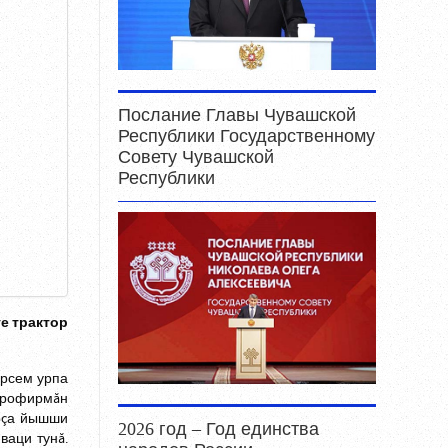
Послание Главы Чувашской
Республики Государственному
Совету Чувашской
Республики
те трактор
орсем урпа
агрофирмăн
ăрçа йышши
2026 год – Год единства
ваци тунă.