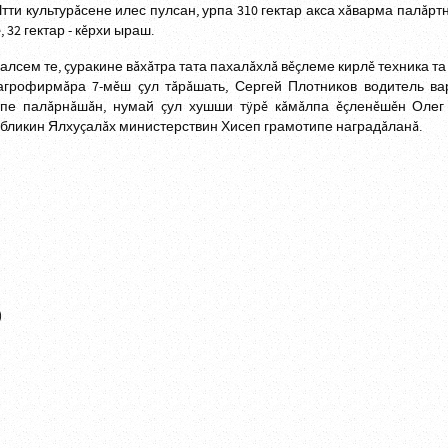
тти культурăсене илес пулсан, урпа 310 гектар акса хăварма палăрт
 32 гектар - кĕрхи ыраш.
лсем те, çуракине вăхăтра тата пахалăхлă вĕçлеме кирлĕ техника та 
 агрофирмăра 7-мĕш çул тăрăшать, Сергей Плотников водитель ва
мпе палăрнăшăн, нумай çул хушши тÿрĕ кăмăлпа ĕçленĕшĕн Олег
бликин Ялхуçалăх министерствин Хисеп грамотипе наградăланă.
)