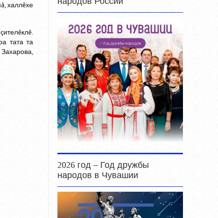
народов России
нă, халлĕхе
çителĕклĕ.
ра тата та
 Захарова,
2026 год – Год дружбы
народов в Чувашии