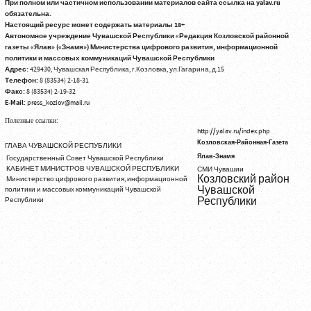
При полном или частичном использовании материалов сайта ссылка на yalav.ru
обязательна.
Настоящий ресурс может содержать материалы 18+
Автономное учреждение Чувашской Республики «Редакция Козловской районной
газеты «Ялав» («Знамя») Министерства цифрового развития, информационной
политики и массовых коммуникаций Чувашской Республики
Адрес:
429430, Чувашская Республика, г.Козловка, ул.Гагарина, д.15
Телефон:
8 (83534) 2-18-31
Факс:
8 (83534) 2-19-32
E-Mail:
press_kozlov@mail.ru
Полезные ссылки:
http://yalav.ru/index.php
Козловская-Районная-Газета
ГЛАВА ЧУВАШСКОЙ РЕСПУБЛИКИ
Ялав-Знамя
Государственный Совет Чувашской Республики
КАБИНЕТ МИНИСТРОВ ЧУВАШСКОЙ РЕСПУБЛИКИ
СМИ Чувашии
Козловский район
Министерство цифрового развития, информационной
Чувашской
политики и массовых коммуникаций Чувашской
Республики
Республики