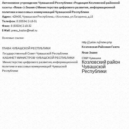
Автономное учреждение Чувашской Республики «Редакция Козловской районной
газеты «Ялав» («Знамя») Министерства цифрового развития, информационной
политики и массовых коммуникаций Чувашской Республики
Адрес:
429430, Чувашская Республика, г.Козловка, ул.Гагарина, д.15
Телефон:
8 (83534) 2-18-31
Факс:
8 (83534) 2-19-32
E-Mail:
press_kozlov@mail.ru
Полезные ссылки:
http://yalav.ru/index.php
Козловская-Районная-Газета
ГЛАВА ЧУВАШСКОЙ РЕСПУБЛИКИ
Ялав-Знамя
Государственный Совет Чувашской Республики
КАБИНЕТ МИНИСТРОВ ЧУВАШСКОЙ РЕСПУБЛИКИ
СМИ Чувашии
Козловский район
Министерство цифрового развития, информационной
Чувашской
политики и массовых коммуникаций Чувашской
Республики
Республики