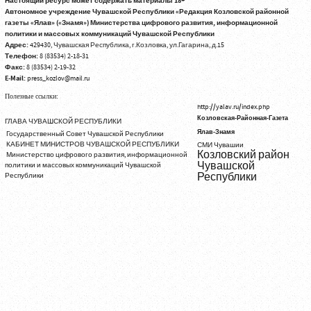
Настоящий ресурс может содержать материалы 18+
Автономное учреждение Чувашской Республики «Редакция Козловской районной
газеты «Ялав» («Знамя») Министерства цифрового развития, информационной
политики и массовых коммуникаций Чувашской Республики
Адрес:
429430, Чувашская Республика, г.Козловка, ул.Гагарина, д.15
Телефон:
8 (83534) 2-18-31
Факс:
8 (83534) 2-19-32
E-Mail:
press_kozlov@mail.ru
Полезные ссылки:
http://yalav.ru/index.php
Козловская-Районная-Газета
ГЛАВА ЧУВАШСКОЙ РЕСПУБЛИКИ
Ялав-Знамя
Государственный Совет Чувашской Республики
КАБИНЕТ МИНИСТРОВ ЧУВАШСКОЙ РЕСПУБЛИКИ
СМИ Чувашии
Козловский район
Министерство цифрового развития, информационной
Чувашской
политики и массовых коммуникаций Чувашской
Республики
Республики