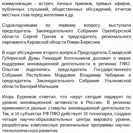
коммуникации – встреч, личных приемов, прямых эфиров,
публичных слушаний, общественных обсуждений, отчетов
местных глав перед жителями и др.
Содокладчиками по первому вопросу выступили
председатель Законодательного Собрания Оренбургской
области Сергей Грачев и председатель регионального
парламента Кировской области Роман Береснев.
В ходе обсуждения второго вопроса Председатель Самарской
Губернской Думы Геннадий Котельников доложил о мерах
поддержки инновационной деятельности в регионах ПФО.
Опытом поделились председатель Государственного
Собрания Республики Мордовия Владимир Чибиркин и
председатель Законодательного Собрания Ульяновской
области Валерий Малышев.
Игорь Буренков отметил, что «округ сегодня лидирует по
уровню инновационной активности в России». В регионах
применяются разные стимулы инновационной деятельности.
Так, в 10 субъектах РФ ПФО действует 33 технопарка, создано
четыре научно-образовательных центра мирового уровня,
разработаны комплексные региональные программы научно-
технологического развития.