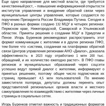
Еще одно направление для местной власти, где требуется
качественный рост, – повышение информационной открытости
институтов управления и внедрение обратной связи через
муниципальные центры управления, которые создаются по
поручению Президента России Владимира Путина. Сегодня в
ПФО в разных формах создано 132 МЦУ в четырех регионах:
Пермском крае, Нижегородской, Самарской и Ульяновской
областях. Приняты решения о создании МЦУ в Удмуртии и
Пензе. Игорь Буренков рекомендовал распространить этот
формат коммуникации с жителями и в других регионах ПФО,
тем более что «система, созданная на платформах обратной
связи Центров управления регионами АНО «Диалог», доказала
эффективность: в 2023 году отработано 1 млн 200 тыс.
обращений, и их количество ежегодно растет». В ПФО главы
регионов и муниципальных образований через соцсети
успешно ведут прямой диалог с жителями, информируют о
принятых решениях, поэтому общее число подписчиков их
страниц превышает 4,5 млн пользователей. По мнению
заместителя полпреда, депутаты должны перенять опыт
представителей региональных органов власти и местного
самоуправления по взаимодействию с жителями через личные
страницы в социальных сетях.
Игорь Буренков отметил важность и традиционных форматов