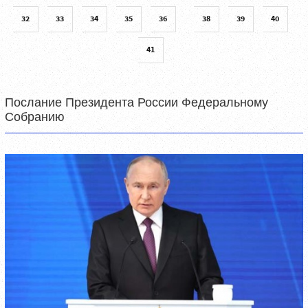
32
33
34
35
36
38
39
40
41
Послание Президента России Федеральному
Собранию