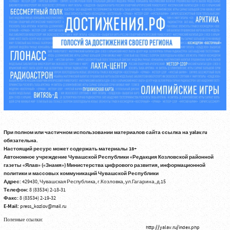
При полном или частичном использовании материалов сайта ссылка на yalav.ru
обязательна.
Настоящий ресурс может содержать материалы 18+
Автономное учреждение Чувашской Республики «Редакция Козловской районной
газеты «Ялав» («Знамя») Министерства цифрового развития, информационной
политики и массовых коммуникаций Чувашской Республики
Адрес:
429430, Чувашская Республика, г.Козловка, ул.Гагарина, д.15
Телефон:
8 (83534) 2-18-31
Факс:
8 (83534) 2-19-32
E-Mail:
press_kozlov@mail.ru
Полезные ссылки:
http://yalav.ru/index.php