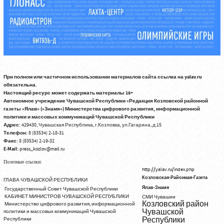
При полном или частичном использовании материалов сайта ссылка на yalav.ru
обязательна.
Настоящий ресурс может содержать материалы 18+
Автономное учреждение Чувашской Республики «Редакция Козловской районной
газеты «Ялав» («Знамя») Министерства цифрового развития, информационной
политики и массовых коммуникаций Чувашской Республики
Адрес:
429430, Чувашская Республика, г.Козловка, ул.Гагарина, д.15
Телефон:
8 (83534) 2-18-31
Факс:
8 (83534) 2-19-32
E-Mail:
press_kozlov@mail.ru
Полезные ссылки:
http://yalav.ru/index.php
Козловская-Районная-Газета
ГЛАВА ЧУВАШСКОЙ РЕСПУБЛИКИ
Ялав-Знамя
Государственный Совет Чувашской Республики
КАБИНЕТ МИНИСТРОВ ЧУВАШСКОЙ РЕСПУБЛИКИ
СМИ Чувашии
Козловский район
Министерство цифрового развития, информационной
Чувашской
политики и массовых коммуникаций Чувашской
Республики
Республики