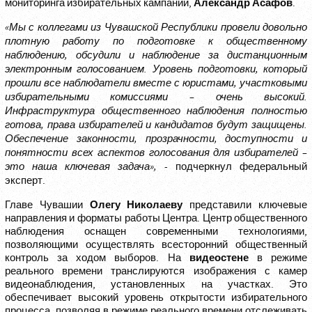
Александр Асафов
мониторинга избирательных кампаний,
.
«Мы с коллегами из Чувашской Республики провели довольно
плотную работу по подготовке к общественному
наблюдению, обсудили и наблюдение за дистанционным
электронным голосованием. Уровень подготовки, который
прошли все наблюдатели вместе с юристами, участковыми
избирательными комиссиями – очень высокий.
Инфраструктура общественного наблюдения полностью
готова, права избирателей и кандидатов будут защищены.
Обеспечение законности, прозрачности, доступности и
понятности всех аспектов голосования для избирателей –
это наша ключевая задача»,
- подчеркнул федеральный
эксперт.
Олегу Николаеву
Главе Чувашии
представили ключевые
направления и форматы работы Центра. Центр общественного
наблюдения оснащен современными технологиями,
позволяющими осуществлять всесторонний общественный
видеостене
контроль за ходом выборов. На
в режиме
реального времени транслируются изображения с камер
видеонаблюдения, установленных на участках. Это
обеспечивает высокий уровень открытости избирательного
процесса, позволяя в режиме реального времени отслеживать