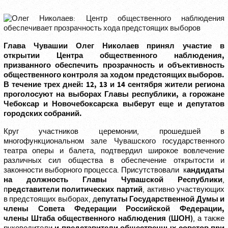
Глава Чувашии
Олег Николаев
принял участие в
открытии
Центра общественного наблюдения
,
призванного обеспечить прозрачность и объективность
общественного контроля за ходом предстоящих выборов.
В течение трех дней:
12, 13 и 14 сентября
жители региона
проголосуют на выборах Главы республики, а горожане
Чебоксар и Новочебоксарска выберут еще и депутатов
городских собраний.
Круг участников церемонии, прошедшей в
многофункциональном зале Чувашского государственного
театра оперы и балета, подтвердил широкое вовлечение
различных сил общества в обеспечение открытости и
андидаты
законности выборного процесса. Присутствовали к
на должность Главы Чувашской Республики
,
редставители политических партий
п
, активно участвующих
епутаты Государственной Думы и
в предстоящих выборах, д
члены Совета Федерации Российской Федерации,
члены
Штаба общественного наблюдения
(ШОН)
, а также