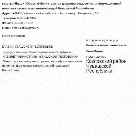
газеты «Ялав» («Знамя») Министерства цифрового развития, информационной
политики и массовых коммуникаций Чувашской Республики
Адрес:
429430, Чувашская Республика, г.Козловка, ул.Гагарина, д.15
Телефон:
8 (83534) 2-18-31
Факс:
8 (83534) 2-19-32
E-Mail:
press_kozlov@mail.ru
Полезные ссылки:
http://yalav.ru/index.php
Козловская-Районная-Газета
ГЛАВА ЧУВАШСКОЙ РЕСПУБЛИКИ
Ялав-Знамя
Государственный Совет Чувашской Республики
КАБИНЕТ МИНИСТРОВ ЧУВАШСКОЙ РЕСПУБЛИКИ
СМИ Чувашии
Козловский район
Министерство цифрового развития, информационной
Чувашской
политики и массовых коммуникаций Чувашской
Республики
Республики