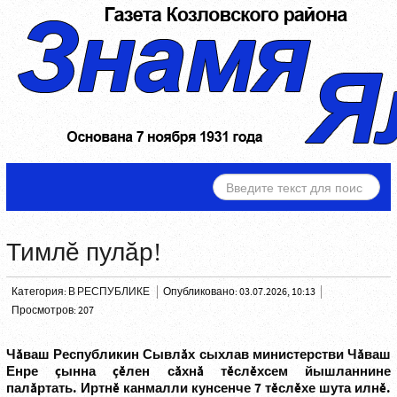
ИСКАТЬ...
Тимлĕ пулăр!
Категория:
В РЕСПУБЛИКЕ
Опубликовано: 03.07.2026, 10:13
Просмотров: 207
Чăваш Республикин Сывлăх сыхлав министерстви Чăваш
Енре çынна çĕлен сăхнă тĕслĕхсем йышланнине
палăртать. Иртнĕ канмалли кунсенче 7 тĕслĕхе шута илнĕ.