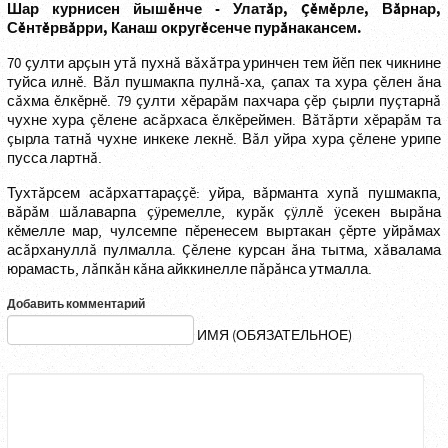
Шар курнисен йышĕнче - Улатăр, Çĕмĕрле, Вăрнар,
Сĕнтĕрвăрри, Канаш округĕсенче пурăнакансем.
70 çулти арçын утă пухнă вăхăтра уринчен тем йĕп пек чикнине
туйса илнĕ. Вăл пушмакпа пулнă-ха, çапах та хура çĕлен ăна
сăхма ĕлкĕрнĕ. 79 çулти хĕрарăм пахчара çĕр çырли пуçтарнă
чухне хура çĕлене асăрхаса ĕлкĕреймен. Вăтăрти хĕрарăм та
çырла татнă чухне инкеке лекнĕ. Вăл уйра хура çĕлене урипе
пусса лартнă.
Тухтăрсем асăрхаттараççĕ: уйра, вăрманта хупă пушмакпа,
вăрăм шăлаварпа çÿремелле, курăк çÿллĕ ÿсекен вырăна
кĕмелле мар, чулсемпе пĕренесем выртакан çĕрте уйрăмах
асăрхануллă пулмалла. Çĕлене курсан ăна тытма, хăвалама
юрамасть, лăпкăн кăна айккинелле пăрăнса утмалла.
Добавить комментарий
ИМЯ (ОБЯЗАТЕЛЬНОЕ)