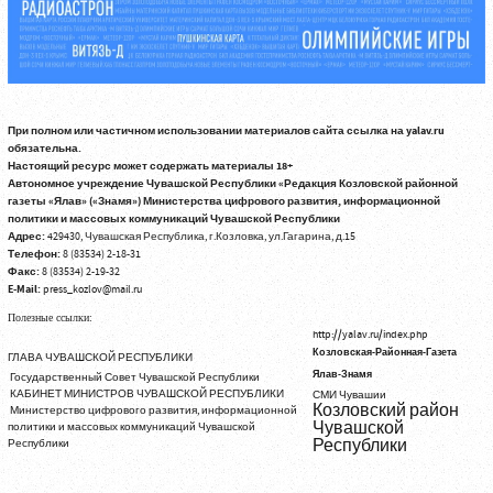
При полном или частичном использовании материалов сайта ссылка на yalav.ru
обязательна.
Настоящий ресурс может содержать материалы 18+
Автономное учреждение Чувашской Республики «Редакция Козловской районной
газеты «Ялав» («Знамя») Министерства цифрового развития, информационной
политики и массовых коммуникаций Чувашской Республики
Адрес:
429430, Чувашская Республика, г.Козловка, ул.Гагарина, д.15
Телефон:
8 (83534) 2-18-31
Факс:
8 (83534) 2-19-32
E-Mail:
press_kozlov@mail.ru
Полезные ссылки:
http://yalav.ru/index.php
Козловская-Районная-Газета
ГЛАВА ЧУВАШСКОЙ РЕСПУБЛИКИ
Ялав-Знамя
Государственный Совет Чувашской Республики
КАБИНЕТ МИНИСТРОВ ЧУВАШСКОЙ РЕСПУБЛИКИ
СМИ Чувашии
Козловский район
Министерство цифрового развития, информационной
Чувашской
политики и массовых коммуникаций Чувашской
Республики
Республики