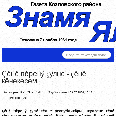
ИСКАТЬ...
Çĕнĕ вĕренÿ çулне - çĕнĕ
кĕнекесем
Категория:
В РЕСПУБЛИКЕ
Опубликовано: 03.07.2026, 10:13
Просмотров: 205
Çĕнĕ вĕренÿ çулĕ тĕлне республикăри шкулсене çĕнĕ
кĕнекесемпе тивĕçтереççĕ. Кун пирки Чăваш Ен вĕренÿ