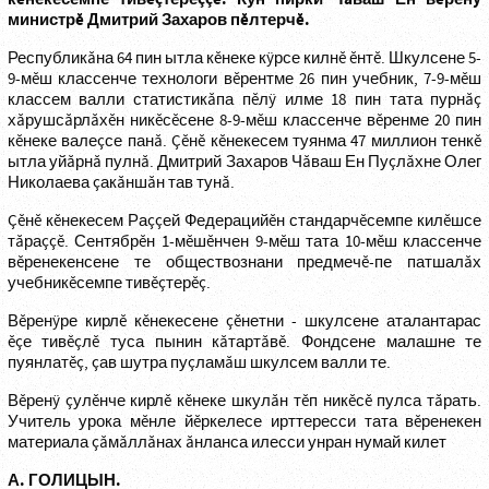
министрĕ Дмитрий Захаров пĕлтерчĕ.
Республикăна 64 пин ытла кĕнеке кÿрсе килнĕ ĕнтĕ. Шкулсене 5-
9-мĕш классенче технологи вĕрентме 26 пин учебник, 7-9-мĕш
классем валли статистикăпа пĕлÿ илме 18 пин тата пурнăç
хăрушсăрлăхĕн никĕсĕсене 8-9-мĕш классенче вĕренме 20 пин
кĕнеке валеçсе панă. Çĕнĕ кĕнекесем туянма 47 миллион тенкĕ
ытла уйăрнă пулнă. Дмитрий Захаров Чăваш Ен Пуçлăхне Олег
Николаева çакăншăн тав тунă.
Çĕнĕ кĕнекесем Раççей Федерацийĕн стандарчĕсемпе килĕшсе
тăраççĕ. Сентябрĕн 1-мĕшĕнчен 9-мĕш тата 10-мĕш классенче
вĕренекенсене те обществознани предмечĕ-пе патшалăх
учебникĕсемпе тивĕçтерĕç.
Вĕренÿре кирлĕ кĕнекесене çĕнетни - шкулсене аталантарас
ĕçе тивĕçлĕ туса пынин кăтартăвĕ. Фондсене малашне те
пуянлатĕç, çав шутра пуçламăш шкулсем валли те.
Вĕренÿ çулĕнче кирлĕ кĕнеке шкулăн тĕп никĕсĕ пулса тăрать.
Учитель урока мĕнле йĕркелесе ирттересси тата вĕренекен
материала çăмăллăнах ăнланса илесси унран нумай килет
А. ГОЛИЦЫН.