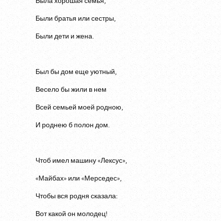
Была хорошая семья,
Были братья или сестры,
Были дети и жена.
Был бы дом еще уютный,
Весело бы жили в нем
Всей семьей моей родною,
И роднею б полон дом.
Чтоб имел машину «Лексус»,
«Майбах» или «Мерседес»,
Чтобы вся родня сказала:
Вот какой он молодец!