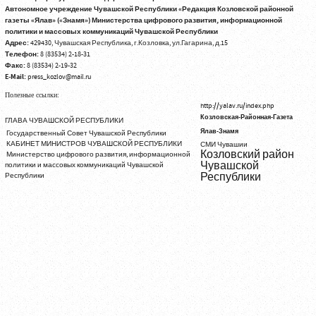
Автономное учреждение Чувашской Республики «Редакция Козловской районной
газеты «Ялав» («Знамя») Министерства цифрового развития, информационной
политики и массовых коммуникаций Чувашской Республики
Адрес:
429430, Чувашская Республика, г.Козловка, ул.Гагарина, д.15
Телефон:
8 (83534) 2-18-31
Факс:
8 (83534) 2-19-32
E-Mail:
press_kozlov@mail.ru
Полезные ссылки:
http://yalav.ru/index.php
Козловская-Районная-Газета
ГЛАВА ЧУВАШСКОЙ РЕСПУБЛИКИ
Ялав-Знамя
Государственный Совет Чувашской Республики
КАБИНЕТ МИНИСТРОВ ЧУВАШСКОЙ РЕСПУБЛИКИ
СМИ Чувашии
Козловский район
Министерство цифрового развития, информационной
Чувашской
политики и массовых коммуникаций Чувашской
Республики
Республики