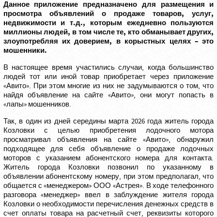
Данное приложение предназначено для размещения и
просмотра объявлений о продаже товаров, услуг,
недвижимости и т.д., которым ежедневно пользуются
миллионы людей, в том числе те, кто обманывает других,
злоупотребляя их доверием, в корыстных целях – это
мошенники.
В настоящее время участились случаи, когда большинство
людей тот или иной товар приобретает через приложение
«Авито». При этом многие из них не задумываются о том, что
найдя объявление на сайте «Авито», они могут попасть в
«лапы» мошенников.
Так, в один из дней середины марта 2026 года житель города
Козловки с целью приобретения лодочного мотора
просматривал объявления на сайте «Авито», обнаружил
подходящее для себя объявление о продаже лодочных
моторов с указанием абонентского номера для контакта.
Житель города Козловки позвонил по указанному в
объявлении абонентскому номеру, при этом предполагал, что
общается с «менеджером» ООО «Астрея». В ходе телефонного
разговора «менеджер» ввел в заблуждение жителя города
Козловки о необходимости перечисления денежных средств в
счет оплаты товара на расчетный счет, реквизиты которого