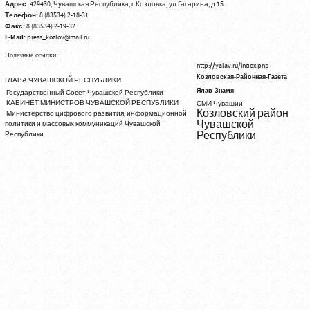
Адрес:
429430, Чувашская Республика, г.Козловка, ул.Гагарина, д.15
Телефон:
8 (83534) 2-18-31
Факс:
8 (83534) 2-19-32
E-Mail:
press_kozlov@mail.ru
Полезные ссылки:
http://yalav.ru/index.php
Козловская-Районная-Газета
ГЛАВА ЧУВАШСКОЙ РЕСПУБЛИКИ
Ялав-Знамя
Государственный Совет Чувашской Республики
КАБИНЕТ МИНИСТРОВ ЧУВАШСКОЙ РЕСПУБЛИКИ
СМИ Чувашии
Козловский район
Министерство цифрового развития, информационной
Чувашской
политики и массовых коммуникаций Чувашской
Республики
Республики