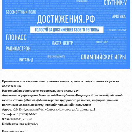
При полном или частичном использовании материалов сайта ссылка на yalav.ru
обязательна.
Настоящий ресурс может содержать материалы 18+
Автономное учреждение Чувашской Республики «Редакция Козловской районной
газеты «Ялав» («Знамя») Министерства цифрового развития, информационной
политики и массовых коммуникаций Чувашской Республики
Адрес:
429430, Чувашская Республика, г.Козловка, ул.Гагарина, д.15
Телефон:
8 (83534) 2-18-31
Факс:
8 (83534) 2-19-32
E-Mail:
press_kozlov@mail.ru
Полезные ссылки: