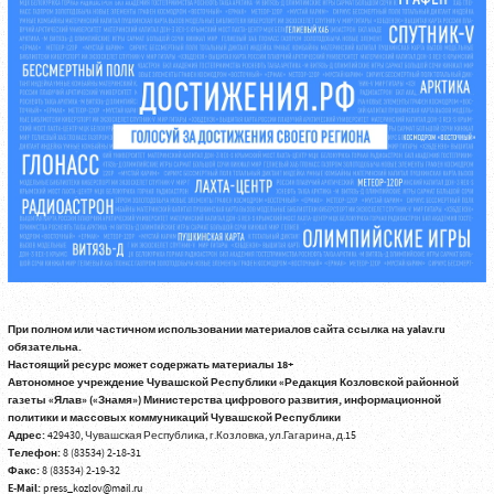
При полном или частичном использовании материалов сайта ссылка на yalav.ru
обязательна.
Настоящий ресурс может содержать материалы 18+
Автономное учреждение Чувашской Республики «Редакция Козловской районной
газеты «Ялав» («Знамя») Министерства цифрового развития, информационной
политики и массовых коммуникаций Чувашской Республики
Адрес:
429430, Чувашская Республика, г.Козловка, ул.Гагарина, д.15
Телефон:
8 (83534) 2-18-31
Факс:
8 (83534) 2-19-32
E-Mail:
press_kozlov@mail.ru