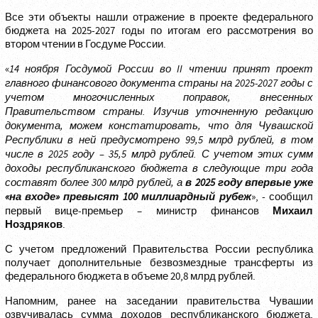
Все эти объекты нашли отражение в проекте федерального
бюджета на 2025-2027 годы по итогам его рассмотрения во
втором чтении в Госдуме России.
«
14 ноября Госдумой России во II чтении принят проект
главного финансового документа страны на 2025-2027 годы с
учетом многочисленных поправок, внесенных
Правительством страны. Изучив уточненную редакцию
документа, можем констатировать, что для Чувашской
Республики в ней предусмотрено 99,5 млрд рублей, в том
числе в 2025 году – 35,5 млрд рублей. С учетом этих сумм
доходы республиканского бюджета в следующие три года
составят более 300 млрд рублей, а
в 2025 году впервые уже
«на входе» превысят 100 миллиардный рубеж
», - сообщил
Михаил
первый вице-премьер – министр финансов
Ноздряков
.
С учетом предложений Правительства России республика
получает дополнительные безвозмездные трансферты из
федерального бюджета в объеме 20,8 млрд рублей.
Напомним, ранее на заседании правительства Чувашии
озвучивалась сумма доходов республиканского бюджета,