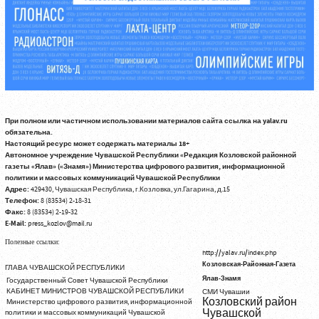
При полном или частичном использовании материалов сайта ссылка на yalav.ru
обязательна.
Настоящий ресурс может содержать материалы 18+
Автономное учреждение Чувашской Республики «Редакция Козловской районной
газеты «Ялав» («Знамя») Министерства цифрового развития, информационной
политики и массовых коммуникаций Чувашской Республики
Адрес:
429430, Чувашская Республика, г.Козловка, ул.Гагарина, д.15
Телефон:
8 (83534) 2-18-31
Факс:
8 (83534) 2-19-32
E-Mail:
press_kozlov@mail.ru
Полезные ссылки:
http://yalav.ru/index.php
Козловская-Районная-Газета
ГЛАВА ЧУВАШСКОЙ РЕСПУБЛИКИ
Ялав-Знамя
Государственный Совет Чувашской Республики
КАБИНЕТ МИНИСТРОВ ЧУВАШСКОЙ РЕСПУБЛИКИ
СМИ Чувашии
Козловский район
Министерство цифрового развития, информационной
Чувашской
политики и массовых коммуникаций Чувашской