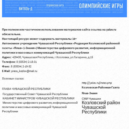
При полном или частичном использовании материалов сайта ссылка на yalav.ru
обязательна.
Настоящий ресурс может содержать материалы 18+
Автономное учреждение Чувашской Республики «Редакция Козловской районной
газеты «Ялав» («Знамя») Министерства цифрового развития, информационной
политики и массовых коммуникаций Чувашской Республики
Адрес:
429430, Чувашская Республика, г.Козловка, ул.Гагарина, д.15
Телефон:
8 (83534) 2-18-31
Факс:
8 (83534) 2-19-32
E-Mail:
press_kozlov@mail.ru
Полезные ссылки:
http://yalav.ru/index.php
Козловская-Районная-Газета
ГЛАВА ЧУВАШСКОЙ РЕСПУБЛИКИ
Ялав-Знамя
Государственный Совет Чувашской Республики
КАБИНЕТ МИНИСТРОВ ЧУВАШСКОЙ РЕСПУБЛИКИ
СМИ Чувашии
Козловский район
Министерство цифрового развития, информационной
Чувашской
политики и массовых коммуникаций Чувашской
Республики
Республики