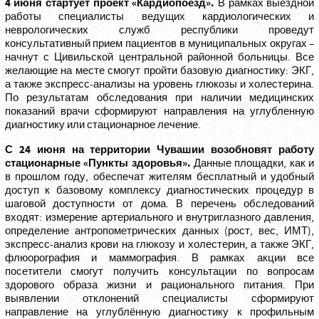
4 июня стартует проект «Кардиопоезд».
В рамках выездной
работы специалисты ведущих кардиологических и
неврологических служб республики проведут
консультативный прием пациентов в муниципальных округах –
начнут с Цивильской центральной районной больницы. Все
желающие на месте смогут пройти базовую диагностику: ЭКГ,
а также экспресс-анализы на уровень глюкозы и холестерина.
По результатам обследования при наличии медицинских
показаний врачи сформируют направления на углубленную
диагностику или стационарное лечение.
С 24 июня на территории Чувашии возобновят работу
стационарные «Пункты здоровья».
Данные площадки, как и
в прошлом году, обеспечат жителям бесплатный и удобный
доступ к базовому комплексу диагностических процедур в
шаговой доступности от дома. В перечень обследований
входят: измерение артериального и внутриглазного давления,
определение антропометрических данных (рост, вес, ИМТ),
экспресс-анализ крови на глюкозу и холестерин, а также ЭКГ,
флюорография и маммография. В рамках акции все
посетители смогут получить консультации по вопросам
здорового образа жизни и рационального питания. При
выявлении отклонений специалисты сформируют
направление на углублённую диагностику к профильным