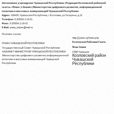
Автономное учреждение Чувашской Республики «Редакция Козловской районной
газеты «Ялав» («Знамя») Министерства цифрового развития, информационной
политики и массовых коммуникаций Чувашской Республики
Адрес:
429430, Чувашская Республика, г.Козловка, ул.Гагарина, д.15
Телефон:
8 (83534) 2-18-31
Факс:
8 (83534) 2-19-32
E-Mail:
press_kozlov@mail.ru
Полезные ссылки:
http://yalav.ru/index.php
Козловская-Районная-Газета
ГЛАВА ЧУВАШСКОЙ РЕСПУБЛИКИ
Ялав-Знамя
Государственный Совет Чувашской Республики
КАБИНЕТ МИНИСТРОВ ЧУВАШСКОЙ РЕСПУБЛИКИ
СМИ Чувашии
Козловский район
Министерство цифрового развития, информационной
Чувашской
политики и массовых коммуникаций Чувашской
Республики
Республики