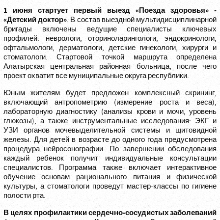
1 июня стартует первый выезд «Поезда здоровья» -
«Детский доктор»
. В состав выездной мультидисциплинарной
бригады включены ведущие специалисты ключевых
профилей: неврологи, оториноларингологи, эндокринологи,
офтальмологи, дерматологи, детские гинекологи, хирурги и
стоматологи. Стартовой точкой маршрута определена
Алатырская центральная районная больница, после чего
проект охватит все муниципальные округа республики.
Юным жителям будет предложен комплексный скрининг,
включающий антропометрию (измерение роста и веса),
лабораторную диагностику (анализы крови и мочи, уровень
глюкозы), а также инструментальные исследования: ЭКГ и
УЗИ органов мочевыделительной системы и щитовидной
железы. Для детей в возрасте до одного года предусмотрена
процедура нейросонографии. По завершении обследования
каждый ребенок получит индивидуальные консультации
специалистов. Программа также включает интерактивное
обучение основам рационального питания и физической
культуры, а стоматологи проведут мастер-классы по гигиене
полости рта.
В целях профилактики сердечно-сосудистых заболеваний