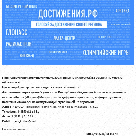
При полном или частичном использовании материалов сайта ссылка на yalav.ru
обязательна.
Настоящий ресурс может содержать материалы 18+
Автономное учреждение Чувашской Республики «Редакция Козловской районной
газеты «Ялав» («Знамя») Министерства цифрового развития, информационной
политики и массовых коммуникаций Чувашской Республики
Адрес:
429430, Чувашская Республика, г.Козловка, ул.Гагарина, д.15
Телефон:
8 (83534) 2-18-31
Факс:
8 (83534) 2-19-32
E-Mail:
press_kozlov@mail.ru
Полезные ссылки:
http://yalav.ru/index.php