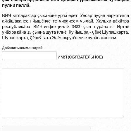
пулни паллă.
ВИЧ ытларах ар çыхăнăвĕ урлă ерет. Унсăр пуçне наркотикпа
айкăшакансен йышĕнче те чирлисем чылай. Хальхи вăхăтра
республикăра ВИЧ-инфекциллĕ 3483 çын пурăнать. Иртнĕ
уйăхра кăна 15 çынна шута илнĕ. Ку йышра - Çĕнĕ Шупашкарта,
Шупашкарта, Çĕрпÿ тата Элĕк округĕсенче пурăнакансем.
Добавить комментарий
ИМЯ (ОБЯЗАТЕЛЬНОЕ)