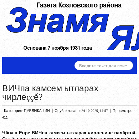
ИСКАТЬ...
ВИЧпа камсем ытларах
чирлеççĕ?
Категория:
ПУБЛИКАЦИИ
Опубликовано: 24.10.2025, 14:57
Просмотров:
411
Чăваш Енре ВИЧпа камсем ытларах чирленине палăртнă.
Çак йышра арçынсем тата хулара пурăнакансем нумайрах