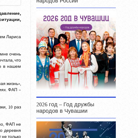
народов России
давление,
ситуации,
жем Лариса
 мне очень
чтала, что
аю в нашем
ая жизнь»,
иях. ФАП –
2026 год – Год дружбы
ки, 10 раз
народов в Чувашии
но, ФАП не
то деревня
 не только