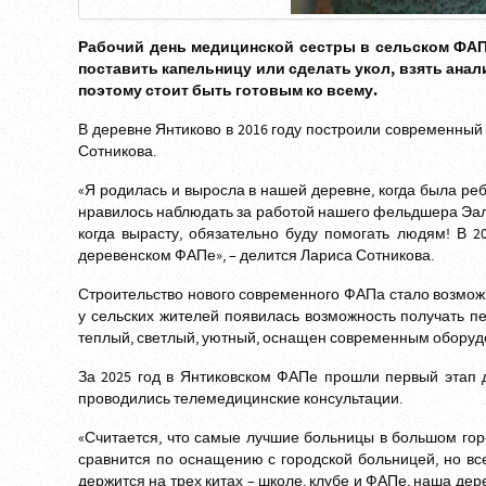
Рабочий день медицинской сестры в сельском ФАПе
поставить капельницу или сделать укол, взять ана
поэтому стоит быть готовым ко всему.
В деревне Янтиково в 2016 году построили современный
Сотникова.
«Я родилась и выросла в нашей деревне, когда была ре
нравилось наблюдать за работой нашего фельдшера Эалит
когда вырасту, обязательно буду помогать людям! В 
деревенском ФАПе», – делится Лариса Сотникова.
Строительство нового современного ФАПа стало возмож
у сельских жителей появилась возможность получать 
теплый, светлый, уютный, оснащен современным оборуд
За 2025 год в Янтиковском ФАПе прошли первый этап д
проводились телемедицинские консультации.
«Считается, что самые лучшие больницы в большом город
сравнится по оснащению с городской больницей, но вс
держится на трех китах – школе, клубе и ФАПе, наша д