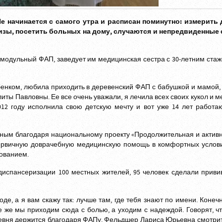
 начинается с самого утра и расписан поминутно: измерить 
лизы, посетить больных на дому, случаются и непредвиденные 
 модульный ФАП, заведует им медицинская сестра с 30-летним ста
бенком, любила приходить в деревенский ФАП с бабушкой и мамой,
ы Павловны. Ее все очень уважали, я лечила всех своих кукол и ме
2012 году исполнила свою детскую мечту и вот уже 14 лет работ
ным благодаря национальному проекту «Продолжительная и активн
первичную доврачебную медицинскую помощь в комфортных услов
ованием.
испансеризации 100 местных жителей, 95 человек сделали привив
е, а я вам скажу так: лучше там, где тебя знают по имени. Конеч
е же мы приходим сюда с болью, а уходим с надеждой. Говорят, ч
еревня держится благодаря ФАПу. Фельдшер Лариса Юрьевна смотрит