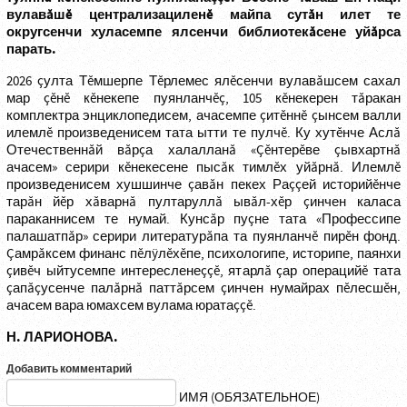
вулавăшĕ централизациленĕ майпа сутăн илет те
округсенчи хуласемпе ялсенчи библиотекăсене уйăрса
парать.
2026 çулта Тĕмшерпе Тĕрлемес ялĕсенчи вулавăшсем сахал
мар çĕнĕ кĕнекепе пуянланчĕç, 105 кĕнекерен тăракан
комплектра энциклопедисем, ачасемпе çитĕннĕ çынсем валли
илемлĕ произведенисем тата ытти те пулчĕ. Ку хутĕнче Аслă
Отечественнăй вăрçа халалланă «Çĕнтерĕве çывхартнă
ачасем» серири кĕнекесене пысăк тимлĕх уйăрнă. Илемлĕ
произведенисем хушшинче çавăн пекех Раççей историйĕнче
тарăн йĕр хăварнă пултаруллă ывăл-хĕр çинчен каласа
параканнисем те нумай. Кунсăр пуçне тата «Профессипе
палашатпăр» серири литературăпа та пуянланчĕ пирĕн фонд.
Çамрăксем финанс пĕлÿлĕхĕпе, психологипе, историпе, паянхи
çивĕч ыйтусемпе интересленеççĕ, ятарлă çар операцийĕ тата
çапăçусенче палăрнă паттăрсем çинчен нумайрах пĕлесшĕн,
ачасем вара юмахсем вулама юратаççĕ.
Н. ЛАРИОНОВА.
Добавить комментарий
ИМЯ (ОБЯЗАТЕЛЬНОЕ)