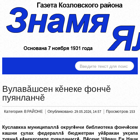
ИСКАТЬ...
Вулавăшсен кĕнеке фончĕ
пуянланчĕ
Категория:
В РАЙОНЕ
Опубликовано: 29.05.2026, 14:57
Просмотров: 153
Куславкка муниципаллă округĕнчи библиотека фончĕсем
кашни çулах федераллă бюджетран уйăракан укçапа
туяннă кĕнекесемпе пуянланаççĕ. Вĕсене Чăваш Ен Наци