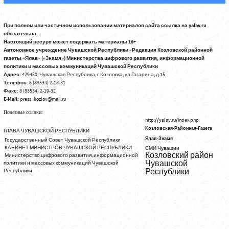
При полном или частичном использовании материалов сайта ссылка на yalav.ru
обязательна.
Настоящий ресурс может содержать материалы 18+
Автономное учреждение Чувашской Республики «Редакция Козловской районной
газеты «Ялав» («Знамя») Министерства цифрового развития, информационной
политики и массовых коммуникаций Чувашской Республики
Адрес:
429430, Чувашская Республика, г.Козловка, ул.Гагарина, д.15
Телефон:
8 (83534) 2-18-31
Факс:
8 (83534) 2-19-32
E-Mail:
press_kozlov@mail.ru
Полезные ссылки:
http://yalav.ru/index.php
Козловская-Районная-Газета
ГЛАВА ЧУВАШСКОЙ РЕСПУБЛИКИ
Ялав-Знамя
Государственный Совет Чувашской Республики
КАБИНЕТ МИНИСТРОВ ЧУВАШСКОЙ РЕСПУБЛИКИ
СМИ Чувашии
Козловский район
Министерство цифрового развития, информационной
Чувашской
политики и массовых коммуникаций Чувашской
Республики
Республики