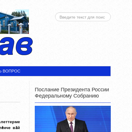
ИСКАТЬ...
Ь ВОПРОС
Послание Президента России
Федеральному Собранию
ĕслеттерме
лĕнче вăй