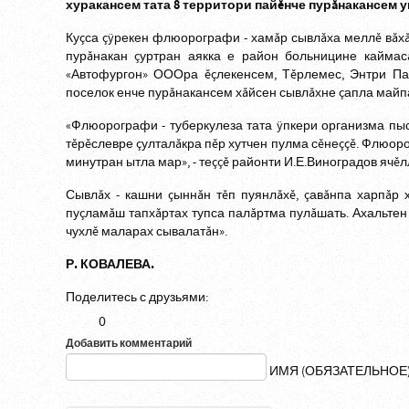
хуракансем тата 8 территори пайĕнче пурăнакансем у
Куçса çÿрекен флюорографи - хамăр сывлăха меллĕ вăхăт
пурăнакан çуртран аякка е район больницине каймасă
«Автофургон» ОООра ĕçлекенсем, Тĕрлемес, Энтри Пас
поселок енче пурăнакансем хăйсен сывлăхне çапла майпа
«Флюорографи - туберкулеза тата ÿпкери организма пы
тĕрĕслевре çулталăкра пĕр хутчен пулма сĕнеççĕ. Флюоро
минутран ытла мар», - теççĕ районти И.Е.Виноградов ячĕ
Сывлăх - кашни çыннăн тĕп пуянлăхĕ, çавăнпа харпăр
пуçламăш тапхăртах тупса палăртма пулăшать. Ахальтен
чухлĕ маларах сывалатăн».
Р. КОВАЛЕВА.
Поделитесь с друзьями:
0
Добавить комментарий
ИМЯ (ОБЯЗАТЕЛЬНОЕ