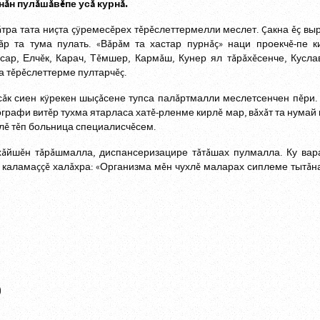
нăн пулăшăвĕпе усă курнă.
ра тата ниçта çÿремесĕрех тĕрĕслеттермелли меслет. Çакна ĕç выр
р та тума пулать. «Вăрăм та хастар пурнăç» наци проекчĕ-пе 
ар, Елчĕк, Карач, Тĕмшер, Кармăш, Кунер ял тăрăхĕсенче, Кусла
 тĕрĕслеттерме пултарчĕç.
сăк сиен кÿрекен шыçăсене тупса палăртмалли меслетсенчен пĕри.
графи витĕр тухма ятарласа хатĕ-рленме кирлĕ мар, вăхăт та нумай и
ллĕ тĕп больница специалисчĕсем.
 хăйшĕн тăрăшмалла, диспансеризацире тăтăшах пулмалла. Ку вар
 каламаççĕ халăхра: «Организма мĕн чухлĕ маларах сиплеме тытăна
)