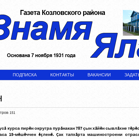
ПОДПИСКА
КОНТАКТЫ
ВАКАНСИИ
ЗАДАТ
н
ров: 151
сă курса пирĕн округра пурăнакан 787 çын хăйĕн сывлăхне тĕр
аса 15-мĕшĕччен ĕçленĕ. Çак тапхăрта машиностроени отрас