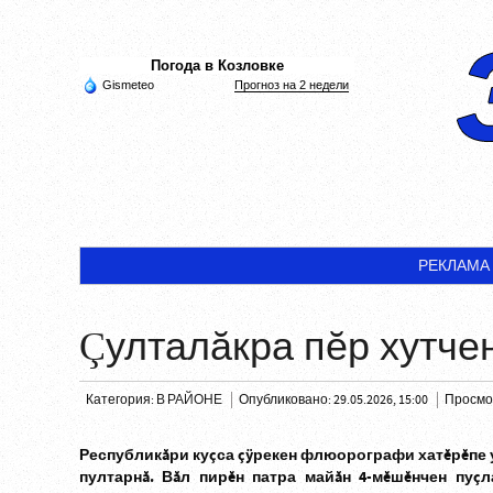
Погода в Козловке
Gismeteo
Прогноз на 2 недели
РЕКЛАМА
Çулталăкра пĕр хутче
Категория:
В РАЙОНЕ
Опубликовано: 29.05.2026, 15:00
Просмот
Республикăри куçса çÿрекен флюорографи хатĕрĕпе у
пултарнă. Вăл пирĕн патра майăн 4-мĕшĕнчен пуçл