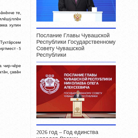
ăнĕнче те,
килĕшÿллĕн
вкка хулин
Послание Главы Чувашской
Республики Государственному
 Тухтăрсем
Совету Чувашской
ртмест - 5
Республики
а чир-чĕре
тăн, çавăн
2026 год – Год единства