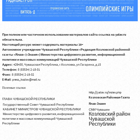
При полном или частичном использовании материалов сайта ссылка на yalav.ru
обязательна.
Настоящий ресурс может содержать материалы 18+
Автономное учреждение Чувашской Республики «Редакция Козловской районной
газеты «Ялав» («Знамя») Министерства цифрового развития, информационной
политики и массовых коммуникаций Чувашской Республики
Адрес:
429430, Чувашская Республика, г.Козловка, ул.Гагарина, д.15
Телефон:
8 (83534) 2-18-31
Факс:
8 (83534) 2-19-32
E-Mail:
press_kozlov@mail.ru
Полезные ссылки:
http://yalav.ru/index.php
Козловская-Районная-Газета
ГЛАВА ЧУВАШСКОЙ РЕСПУБЛИКИ
Ялав-Знамя
Государственный Совет Чувашской Республики
КАБИНЕТ МИНИСТРОВ ЧУВАШСКОЙ РЕСПУБЛИКИ
СМИ Чувашии
Козловский район
Министерство цифрового развития, информационной
Чувашской
политики и массовых коммуникаций Чувашской
Республики
Республики