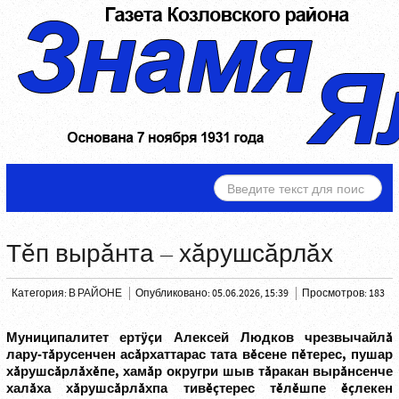
ИСКАТЬ...
Тĕп вырăнта – хăрушсăрлăх
Категория:
В РАЙОНЕ
Опубликовано: 05.06.2026, 15:39
Просмотров: 183
Муниципалитет ертÿçи Алексей Людков чрезвычайлă
лару-тăрусенчен асăрхаттарас тата вĕсене пĕтерес, пушар
хăрушсăрлăхĕпе, хамăр округри шыв тăракан вырăнсенче
халăха хăрушсăрлăхпа тивĕçтерес тĕлĕшпе ĕçлекен