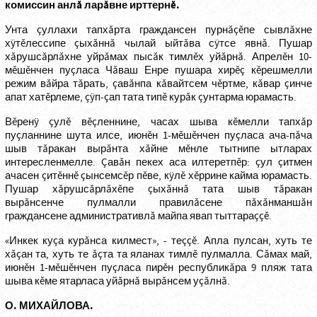
комиссин анлă ларăвне ирттернĕ.
Унта çуллахи тапхăрта граждансен пурнăçĕпе сывлăхне
хÿтĕлессипе çыхăннă чылай ыйтăва сÿтсе явнă. Пушар
хăрушсăрлăхне уйрăмах пысăк тимлĕх уйăрнă. Апрелĕн 10-
мĕшĕнчен пуçласа Чăваш Енре пушара хирĕç кĕрешмелли
режим вăйра тăрать, çавăнпа кăвайтсем чĕртме, кăвар çинче
апат хатĕрлеме, çÿп-çап тата типĕ курăк çунтарма юрамасть.
Вĕренÿ çулĕ вĕçленнине, часах шыва кĕмелли тапхăр
пуçланнине шута илсе, июнĕн 1-мĕшĕнчен пуçласа ача-пăча
шыв тăракан вырăнта хăйне мĕнле тытнипе ытларах
интересленмелле. Çавăн пекех аса илтеретпĕр: çул çитмен
ачасен çитĕннĕ çынсемсĕр пĕве, кÿлĕ хĕррине кайма юрамасть.
Пушар хăрушсăрлăхĕпе çыхăннă тата шыв тăракан
вырăнсенче пулмалли правилăсене пăхăнманшăн
граждансене административлă майпа явап тыттараççĕ.
«Инкек куçа курăнса килмест», - теççĕ. Апла пулсан, хуть те
хăçан та, хуть те ăçта та яланах тимлĕ пулмалла. Сăмах май,
июнĕн 1-мĕшĕнчен пуçласа пирĕн республикăра 9 пляж тата
шыва кĕме ятарласа уйăрнă вырăнсем уçăлнă.
О. МИХАЙЛОВА.