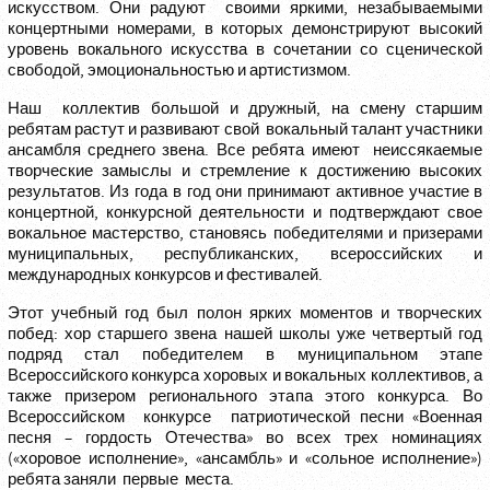
искусством. Они радуют своими яркими, незабываемыми
концертными номерами, в которых демонстрируют высокий
уровень вокального искусства в сочетании со сценической
свободой, эмоциональностью и артистизмом.
Наш коллектив большой и дружный, на смену старшим
ребятам растут и развивают свой вокальный талант участники
ансамбля среднего звена. Все ребята имеют неиссякаемые
творческие замыслы и стремление к достижению высоких
результатов. Из года в год они принимают активное участие в
концертной, конкурсной деятельности и подтверждают свое
вокальное мастерство, становясь победителями и призерами
муниципальных, республиканских, всероссийских и
международных конкурсов и фестивалей.
Этот учебный год был полон ярких моментов и творческих
побед: хор старшего звена нашей школы уже четвертый год
подряд стал победителем в муниципальном этапе
Всероссийского конкурса хоровых и вокальных коллективов, а
также призером регионального этапа этого конкурса. Во
Всероссийском конкурсе патриотической песни «Военная
песня – гордость Отечества» во всех трех номинациях
(«хоровое исполнение», «ансамбль» и «сольное исполнение»)
ребята заняли первые места.