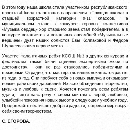
В этом году наша школа стала участником республиканского
проекта «Школа талантов» в направлении «Поющая школа» в
старшей возрастной категории 9-11 классов. На
муниципальном этапе в конкурсе хоровых коллективов
«Музыка сердец» хор старшего звена стал победителем, а в
конкурсе вокалистов и вокальных ансамблей «Музыкальные
вершины» дуэт наших солистов Евы Колпаковой и Федора
Шурдеева занял первое место.
Участие талантливых ребят КСОШ №3 в других конкурсах и
фестивалях также были оценены экспертными жюри по
достоинству, они не раз становились победителями и
призерами. Отрадно, что мастерство наших вокалистов растет
из года в год. Они пробуют себя в новых амплуа и открывают
новые грани своих дарований. Их всех объединяет творчество,
музыка и любовь к сцене. Хочется пожелать всем ребятам
удачи, идти навстречу к своим мечтам с верой, любовью,
улыбкой и покорения новых высот в следующем учебном году.
Продолжайте нести свет добра и радости, согревая мир вокруг
себя своим творчеством.
С. ЕГОРОВА.