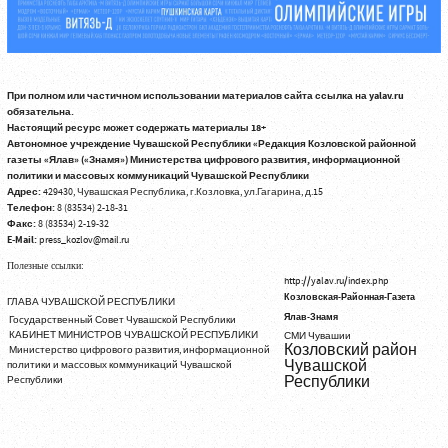
При полном или частичном использовании материалов сайта ссылка на yalav.ru
обязательна.
Настоящий ресурс может содержать материалы 18+
Автономное учреждение Чувашской Республики «Редакция Козловской районной
газеты «Ялав» («Знамя») Министерства цифрового развития, информационной
политики и массовых коммуникаций Чувашской Республики
Адрес:
429430, Чувашская Республика, г.Козловка, ул.Гагарина, д.15
Телефон:
8 (83534) 2-18-31
Факс:
8 (83534) 2-19-32
E-Mail:
press_kozlov@mail.ru
Полезные ссылки:
http://yalav.ru/index.php
Козловская-Районная-Газета
ГЛАВА ЧУВАШСКОЙ РЕСПУБЛИКИ
Ялав-Знамя
Государственный Совет Чувашской Республики
КАБИНЕТ МИНИСТРОВ ЧУВАШСКОЙ РЕСПУБЛИКИ
СМИ Чувашии
Козловский район
Министерство цифрового развития, информационной
Чувашской
политики и массовых коммуникаций Чувашской
Республики
Республики