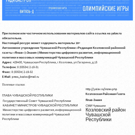
При полном или частичном использовании материалов сайта ссылка на yalav.ru
обязательна.
Настоящий ресурс может содержать материалы 18+
Автономное учреждение Чувашской Республики «Редакция Козловской районной
газеты «Ялав» («Знамя») Министерства цифрового развития, информационной
политики и массовых коммуникаций Чувашской Республики
Адрес:
429430, Чувашская Республика, г.Козловка, ул.Гагарина, д.15
Телефон:
8 (83534) 2-18-31
Факс:
8 (83534) 2-19-32
E-Mail:
press_kozlov@mail.ru
Полезные ссылки:
http://yalav.ru/index.php
Козловская-Районная-Газета
ГЛАВА ЧУВАШСКОЙ РЕСПУБЛИКИ
Ялав-Знамя
Государственный Совет Чувашской Республики
КАБИНЕТ МИНИСТРОВ ЧУВАШСКОЙ РЕСПУБЛИКИ
СМИ Чувашии
Козловский район
Министерство цифрового развития, информационной
Чувашской
политики и массовых коммуникаций Чувашской
Республики
Республики