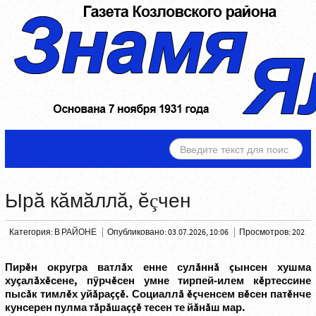
ИСКАТЬ...
Ырă кăмăллă, ĕçчен
Категория:
В РАЙОНЕ
Опубликовано: 03.07.2026, 10:06
Просмотров: 202
Пирĕн округра ватлăх енне сулăннă çынсен хушма
хуçалăхĕсене, пÿрчĕсен умне тирпей-илем кĕртессине
пысăк тимлĕх уйăраççĕ. Социаллă ĕçченсем вĕсен патĕнче
кунсерен пулма тăрăшаççĕ тесен те йăнăш мар.