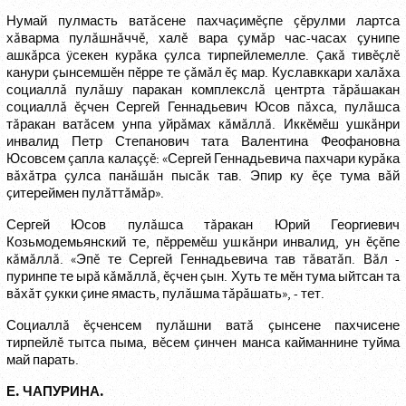
Нумай пулмасть ватăсене пахчаçимĕçпе çĕрулми лартса
хăварма пулăшнăччĕ, халĕ вара çумăр час-часах çунипе
ашкăрса ÿсекен курăка çулса тирпейлемелле. Çакă тивĕçлĕ
канури çынсемшĕн пĕрре те çăмăл ĕç мар. Куславккари халăха
социаллă пулăшу паракан комплекслă центрта тăрăшакан
социаллă ĕçчен Сергей Геннадьевич Юсов пăхса, пулăшса
тăракан ватăсем унпа уйрăмах кăмăллă. Иккĕмĕш ушкăнри
инвалид Петр Степанович тата Валентина Феофановна
Юсовсем çапла калаççĕ: «Сергей Геннадьевича пахчари курăка
вăхăтра çулса панăшăн пысăк тав. Эпир ку ĕçе тума вăй
çитереймен пулăттăмăр».
Сергей Юсов пулăшса тăракан Юрий Георгиевич
Козьмодемьянский те, пĕрремĕш ушкăнри инвалид, ун ĕçĕпе
кăмăллă. «Эпĕ те Сергей Геннадьевича тав тăватăп. Вăл -
пуринпе те ырă кăмăллă, ĕçчен çын. Хуть те мĕн тума ыйтсан та
вăхăт çукки çине ямасть, пулăшма тăрăшать», - тет.
Социаллă ĕçченсем пулăшни ватă çынсене пахчисене
тирпейлĕ тытса пыма, вĕсем çинчен манса кайманнине туйма
май парать.
Е. ЧАПУРИНА.