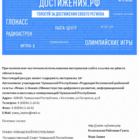
При полном или частичном использовании материалов сайта ссылка на yalav.ru
обязательна.
Настоящий ресурс может содержать материалы 18+
Автономное учреждение Чувашской Республики «Редакция Козловской районной
газеты «Ялав» («Знамя») Министерства цифрового развития, информационной
политики и массовых коммуникаций Чувашской Республики
Адрес:
429430, Чувашская Республика, г.Козловка, ул.Гагарина, д.15
Телефон:
8 (83534) 2-18-31
Факс:
8 (83534) 2-19-32
E-Mail:
press_kozlov@mail.ru
Полезные ссылки:
http://yalav.ru/index.php
Козловская-Районная-Газета
ГЛАВА ЧУВАШСКОЙ РЕСПУБЛИКИ
Ялав-Знамя
Государственный Совет Чувашской Республики