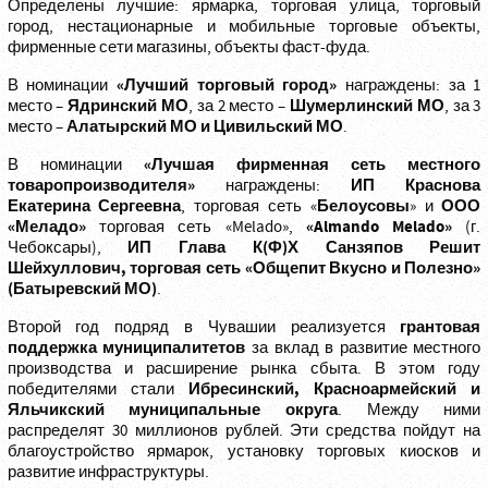
Определены лучшие: ярмарка, торговая улица, торговый
город, нестационарные и мобильные торговые объекты,
фирменные сети магазины, объекты фаст-фуда.
«Лучший торговый город»
В номинации
награждены: за 1
Ядринский МО
Шумерлинский МО
место –
, за 2 место –
, за 3
Алатырский МО и Цивильский МО
место –
.
«Лучшая фирменная сеть местного
В номинации
товаропроизводителя»
ИП Краснова
награждены:
Екатерина Сергеевна
Белоусовы
ООО
, торговая сеть «
» и
«Меладо»
«Almando Melado»
торговая сеть «Melado»,
(г.
ИП Глава К(Ф)Х Санзяпов Решит
Чебоксары),
Шейхуллович, торговая сеть «Общепит Вкусно и Полезно»
(Батыревский МО)
.
грантовая
Второй год подряд в Чувашии реализуется
поддержка муниципалитетов
за вклад в развитие местного
производства и расширение рынка сбыта. В этом году
Ибресинский, Красноармейский и
победителями стали
Яльчикский муниципальные округа
. Между ними
распределят 30 миллионов рублей. Эти средства пойдут на
благоустройство ярмарок, установку торговых киосков и
развитие инфраструктуры.