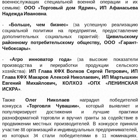
военнослужащих специальной военной операции и их
ООО «Торговый дом Ядрин», ИП Афанасьева
семьям):
Надежда Ивановна
.
«Больше, чем бизнес»
-
(за успешную реализацию
социальной политики на предприятии, предоставление
Цивильскому
дополнительных социальных гарантий):
районному потребительскому обществу, ООО «Гарант-
Чебоксары»
.
«Агро инноватор года»
-
(за высокие показатели
производства и переработки продукции сельского
ИП Глава КФХ Волков Сергей Петрович, ИП
хозяйства):
Глава КФХ Макаров Алексей Николаевич, ИП Мартышкин
Евгений Михайлович, КОЛХОЗ «ОПХ «ЛЕНИНСКАЯ
ИСКРА»
.
Олег Николаев
Также
наградил победителей
«Торговля Чувашии»
конкурса
, который выявляет и
популяризирует достижения и лучшие практики
разноформатной торговли и вручил гранты за содействие в
продвижении местных производителей. В конкурсе приняли
участие 88 организаций и индивидуальных предпринимателей,
из которых 34 стали победителями в 11 номинациях.