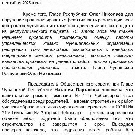
сентября 2025 года.
Олег Николаев
Кроме того, Глава Республики
дал
поручение проанализировать эффективность реализации всех
контрактов муниципалитетами при доведении до них средств
из республиканского бюджета.
«С этого года мы также
начинаем проводить комплексную оценку работы
управленческих команд муниципальных образований
республики. Нам необходимо разработать и внедрить
оперативные методы реагирования, которые помогут
выявлять проблемы на ранней стадии, чтобы принимать
превентивные решения», -
отметил Глава Чувашской
Олег Николаев
Республики
.
Председатель Общественного совета при Главе
Наталия Партасова
Чувашской Республики
доложила, что
капитальный ремонт Гимназии №4 в Чебоксарах стал
обсуждаемым среди родителей. На время строительных работ
ученики образовательного учреждения переведены в СОШ №
24 и Гимназию № 2 города Чебоксары. При запланированном
объеме работ, родители были обеспокоены тем, что
строительство не завершится в срок.
Выездная
проверка
показала, что подрядчик ведет работы без