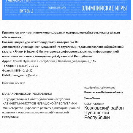
При полном или частичном использовании материалов сайта ссылка на yalav.ru
обязательна.
Настоящий ресурс может содержать материалы 18+
Автономное учреждение Чувашской Республики «Редакция Козловской районной
газеты «Ялав» («Знамя») Министерства цифрового развития, информационной
политики и массовых коммуникаций Чувашской Республики
Адрес:
429430, Чувашская Республика, г.Козловка, ул.Гагарина, д.15
Телефон:
8 (83534) 2-18-31
Факс:
8 (83534) 2-19-32
E-Mail:
press_kozlov@mail.ru
Полезные ссылки:
http://yalav.ru/index.php
Козловская-Районная-Газета
ГЛАВА ЧУВАШСКОЙ РЕСПУБЛИКИ
Ялав-Знамя
Государственный Совет Чувашской Республики
КАБИНЕТ МИНИСТРОВ ЧУВАШСКОЙ РЕСПУБЛИКИ
СМИ Чувашии
Козловский район
Министерство цифрового развития, информационной
Чувашской
политики и массовых коммуникаций Чувашской
Республики
Республики