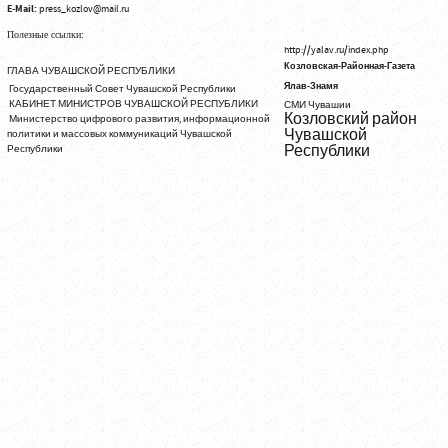
E-Mail:
press_kozlov@mail.ru
Полезные ссылки:
http://yalav.ru/index.php
Козловская-Районная-Газета
ГЛАВА ЧУВАШСКОЙ РЕСПУБЛИКИ
Ялав-Знамя
Государственный Совет Чувашской Республики
КАБИНЕТ МИНИСТРОВ ЧУВАШСКОЙ РЕСПУБЛИКИ
СМИ Чувашии
Козловский район
Министерство цифрового развития, информационной
Чувашской
политики и массовых коммуникаций Чувашской
Республики
Республики