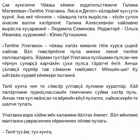
Çак кунсенче Чăваш кĕнеке издательствинче Галина
Матвееван «Тилĕпе Улатакка. Лиса и Дятел» кăларăмĕ кун çути
курчĕ. Ăна икĕ чĕлхепе – чăвашла тата вырăсла – кĕçĕн çулхи
ачасем валли хатĕрленĕ. Галина Алексеевнăн хайлавне
вырăсла куçараканĕ – Людмила Семенова. Редакторĕ – Ольга
Иванова, художникĕ – Юлия Лутошкина.
«Тилĕпе Улатакка» – чăваш халăх юмахне тĕпе хурса çырнă
хайлав. Вăл тимсĕрлĕхне пула инкеке лекнĕ тилĕпе
паллаштарать. Вăрман тухтăрĕ Улатакка пулăшман пулсан чее
чĕрчун сунарçă карчăкĕн çÿхи пулса тăратчĕ ĕнтĕ. Анчах
çăлавçă пурпĕр тав сăмахне тивĕçмест. Мĕншĕн-ши? Ку
ыйтăвăн хуравĕ кĕнекере пытаннă.
Тилĕ кунта чее те сĕмсĕр ултавçă пулнине куратпăр. Хăй
палăртнине пурнăçлассишĕн темчченех суйма хатĕр пуль.
Анчах тем чул явăнсан та вĕренĕн вĕçĕ пулатех, хайхискерĕн те
шалчи тулать.
Улатакка вара хăйне мĕн каланине йăлтах ĕненет. Вăл мĕнлине
малтанхи çаврасенчен пĕринченех пĕлме пулать:
– Тилĕ тусăм, тух кунта,