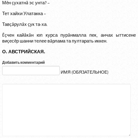
Мĕн çухатнă эс унта? –
Тет хайхи Улатакка –
Тавçăрулăх çук та-ха.
Ĕçчен кайăкăн юп курса пурăнмалла пек, анчах ыттисене
виçесĕр шанни телее вăрлама та пултарать иккен.
О. АВСТРИЙСКАЯ.
Добавить комментарий
ИМЯ (ОБЯЗАТЕЛЬНОЕ)