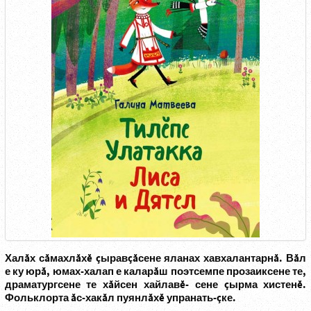
Халăх сăмахлăхĕ çыравçăсене яланах хавхалантарнă. Вăл
е ку юрă, юмах-халап е каларăш поэтсемпе прозаиксене те,
драматургсене те хăйсен хайлавĕ- сене çырма хистенĕ.
Фольклорта ăс-хакăл пуянлăхĕ упранать-çке.