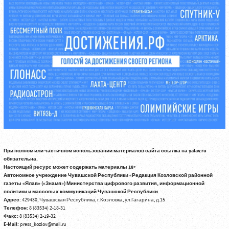
При полном или частичном использовании материалов сайта ссылка на yalav.ru
обязательна.
Настоящий ресурс может содержать материалы 18+
Автономное учреждение Чувашской Республики «Редакция Козловской районной
газеты «Ялав» («Знамя») Министерства цифрового развития, информационной
политики и массовых коммуникаций Чувашской Республики
Адрес:
429430, Чувашская Республика, г.Козловка, ул.Гагарина, д.15
Телефон:
8 (83534) 2-18-31
Факс:
8 (83534) 2-19-32
E-Mail:
press_kozlov@mail.ru