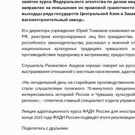
занятие курса Федерального агентства по делам на
направлен на повышение их правовой грамотности
выходцы ряда государств Центральной Азии и Зака
вагоностроительный завод».
И.о директора учреждения Юрий Токмаков ознакомил ин
РФ, реестром контролируемых лиц без гражданства,
российского законодательства; рассказал о военной 
национальных культурных традициях чувашского 
противодействия терроризму и экстремизму, предосторож
Слушатель Рахматжон Ашуров хорошо говорит на русск
выстраивания отношений с местным населением, адаптац
«На сегодняшний день на старейшем производственном
стали слушателями полезного 70-минутного лекционн
интересовались историей России и Чувашии, культуро
регионе», – отметила главный специалист отдела упра
Лекции адаптационного курса ФАДН России для иностра
конце 2025 года ФАДН России подведёт итоги реализации 
Поделитесь с друзьями: