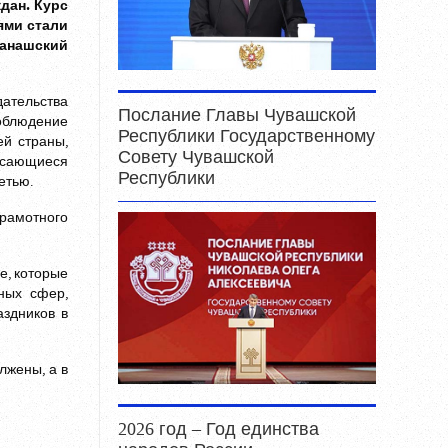
дан. Курс
ями стали
Канашский
дательства
Послание Главы Чувашской
облюдение
Республики Государственному
ей страны,
Совету Чувашской
асающиеся
Республики
етью.
грамотного
е, которые
чных сфер,
аздников в
лжены, а в
2026 год – Год единства