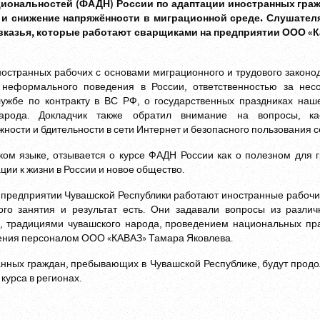
циональностей (ФАДН) России по адаптации иностранных граж
 и снижение напряжённости в миграционной среде. Слушател
вказья, которые работают сварщиками на предприятии ООО «
остранных рабочих с основами миграционного и трудового законо
 неформального поведения в России, ответственностью за нес
службе по контракту в ВС РФ, о государственных праздниках наш
народа. Докладчик также обратил внимание на вопросы, к
ности и бдительности в сети Интернет и безопасного пользования с
ом языке, отзывается о курсе ФАДН России как о полезном для 
ии к жизни в России и новое общество.
 предприятии Чувашской Республики работают иностранные рабочи
ого занятия и результат есть. Они задавали вопросы из разли
й, традициями чувашского народа, проведением национальных пр
вления персоналом ООО «КАВАЗ» Тамара Яковлева.
нных граждан, пребывающих в Чувашской Республике, будут продо
курса в регионах.