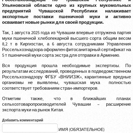
Ульяновской области одно из крупных мукомольных
предприятий Чувашской Республики налаживает
экспортные поставки пшеничной муки и активно
осваивает новые рынки для своей продукции.
Так, 1 августа 2025 года из Чувашии впервые отгружена партия
муки пшеничной хлебопекарной высшего сорта общим весом
8,2 т в Киргизстан, а 6 августа сотрудниками Управления
Россельхознадзора оформлен фитосанитарный сертификат на
5 т пшеничной муки сорта экстра для отправки в Армению.
Вся продукция прошла необходимые экспертизы. По
результатам исследований, проведенных в подведомственном
Россельхознадзору ФГБУ «ВНИИЗЖ», карантинные вредные
организмы не выявлены, чувашская мука полностью
соответствует требованиям стран-импортеров.
Отметим также, что в ближайших планах
сельхозтоваропроизводителей Чувашии – расширение
экспорта муки на рынок Китая.
Добавить комментарий
ИМЯ (ОБЯЗАТЕЛЬНОЕ)