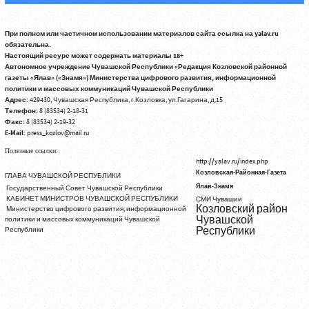
При полном или частичном использовании материалов сайта ссылка на yalav.ru
обязательна.
Настоящий ресурс может содержать материалы 18+
Автономное учреждение Чувашской Республики «Редакция Козловской районной
газеты «Ялав» («Знамя») Министерства цифрового развития, информационной
политики и массовых коммуникаций Чувашской Республики
Адрес:
429430, Чувашская Республика, г.Козловка, ул.Гагарина, д.15
Телефон:
8 (83534) 2-18-31
Факс:
8 (83534) 2-19-32
E-Mail:
press_kozlov@mail.ru
Полезные ссылки:
http://yalav.ru/index.php
Козловская-Районная-Газета
ГЛАВА ЧУВАШСКОЙ РЕСПУБЛИКИ
Ялав-Знамя
Государственный Совет Чувашской Республики
КАБИНЕТ МИНИСТРОВ ЧУВАШСКОЙ РЕСПУБЛИКИ
СМИ Чувашии
Козловский район
Министерство цифрового развития, информационной
Чувашской
политики и массовых коммуникаций Чувашской
Республики
Республики