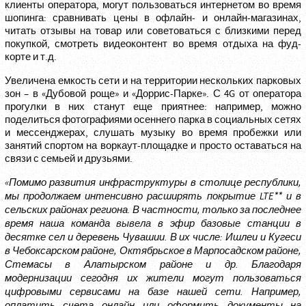
клиенты оператора, могут пользоваться интернетом во время
шопинга: сравнивать цены в офлайн- и онлайн-магазинах,
читать отзывы на товар или советоваться с близкими перед
покупкой, смотреть видеоконтент во время отдыха на фуд-
корте и т.д.
Увеличена емкость сети и на территории нескольких парковых
зон – в «Дубовой роще» и «Доррис-Парке». С 4G от оператора
прогулки в них станут еще приятнее: например, можно
поделиться фотографиями осеннего парка в социальных сетях
и мессенджерах, слушать музыку во время пробежки или
занятий спортом на воркаут-площадке и просто оставаться на
связи с семьей и друзьями.
«Помимо развития инфраструктуры в столице республики,
мы продолжаем интенсивно расширять покрытие
LTE
** и в
сельских районах региона. В частности, только за последнее
время наша команда
вывела
в эфир базовые станции в
десятке сел и деревень Чувашии. В их числе: Ишлеи и Кугеси
в Чебоксарском районе, Октябрьское в Марпосадском районе,
Стемасы в Алатырском районе и др. Благодаря
модернизации сегодня их жители могут пользоваться
цифровыми сервисами на базе нашей сети. Например,