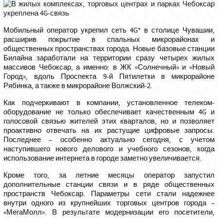
Мобильный оператор укрепил сеть 4G* в столице Чувашии,
расширив покрытие в спальных микрорайонах и
общественных пространствах города. Новые базовые станции
Билайна заработали на территории сразу четырех жилых
массивов Чебоксар, а именно: в ЖК «Солнечный» и «Новый
Город», вдоль Проспекта 9-й Пятилетки в микрорайоне
Рябинка, а также в микрорайоне Волжский-2.
Как подчеркивают в компании, установленное телеком-
оборудование не только обеспечивает качественным 4
G
и
голосовой связью жителей этих кварталов, но и позволяет
проактивно отвечать на их растущие цифровые запросы.
Последнее – особенно актуально сегодня, с учетом
наступившего нового делового и учебного сезонов, когда
использование интернета в городе заметно увеличивается.
Кроме того, за летние месяцы оператор запустил
дополнительные станции связи и в ряде общественных
пространств Чебоксар. Параметры сети стали надежнее
внутри одного из крупнейших торговых центров города –
«МегаМолл». В результате модернизации его посетители,