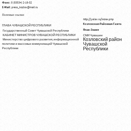
Факс:
8 (83534) 2-19-32
E-Mail:
press_kozlov@mail.ru
Полезные ссылки:
http://yalav.ru/index.php
Козловская-Районная-Газета
ГЛАВА ЧУВАШСКОЙ РЕСПУБЛИКИ
Ялав-Знамя
Государственный Совет Чувашской Республики
КАБИНЕТ МИНИСТРОВ ЧУВАШСКОЙ РЕСПУБЛИКИ
СМИ Чувашии
Козловский район
Министерство цифрового развития, информационной
Чувашской
политики и массовых коммуникаций Чувашской
Республики
Республики