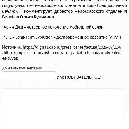
оплатить счета онлайн или оформить документы на
Госуслугах, без необходимости ехать в город или районный
центр»
, – комментирует директор Чебоксарского отделения
Ольга Кузьмина
Билайна
.
*4
G
– 4 Джи – четвертое поколение мобильной связи
**
LTE
–
Long
-
Term
Evolution
– долговременное развитие (англ.)
Источник:
https://digital.cap.ru/press_center/actual/2025/09/22/v-
zhilih-kompleksah-torgovih-centrah-i-parkah-cheboksar-ukreplena-
4g-svyazj
Добавить комментарий
ИМЯ (ОБЯЗАТЕЛЬНОЕ)