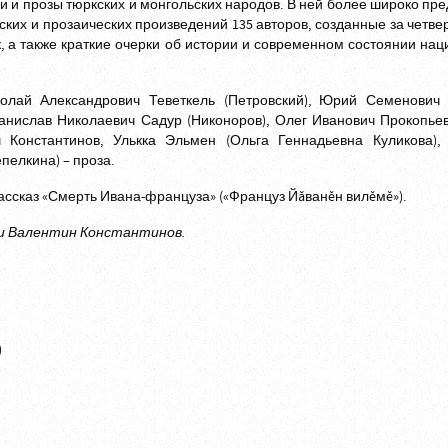
 и прозы тюркских и монгольских народов. В ней более широко пр
ских и прозаических произведений 135 авторов, созданные за четвер
к, а также краткие очерки об истории и современном состоянии на
колай Александрович Теветкель (Петровский), Юрий Семенович
танислав Николаевич Садур (Никоноров), Олег Иванович Прокопьев
Константинов, Улькка Эльмен (Ольга Геннадьевна Куликова),
пелкина) – проза.
ассказ «Смерть Ивана-француза» («Француз Йăванĕн вилĕмĕ»).
и Валентин Константинов.
)