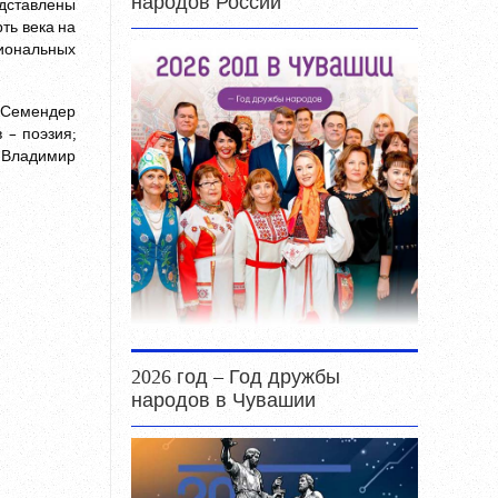
народов России
едставлены
ть века на
циональных
 Семендер
 – поэзия;
 Владимир
2026 год – Год дружбы
народов в Чувашии