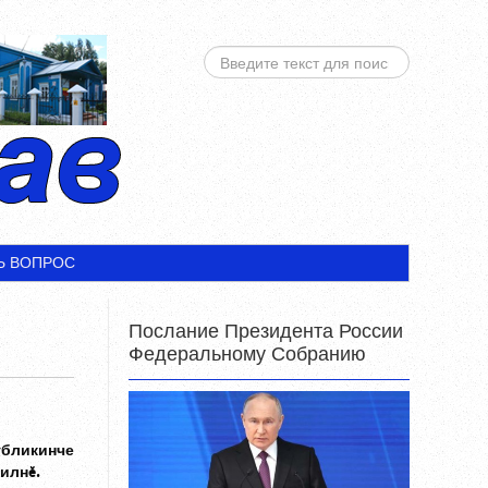
ИСКАТЬ...
Ь ВОПРОС
Послание Президента России
Федеральному Собранию
убликинче
 илнĕ.