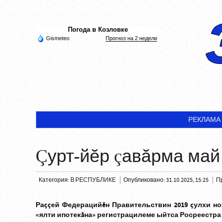
Погода в Козловке
Gismeteo
Прогноз на 2 недели
РЕКЛАМА
Çурт-йĕр çавăрма май
Категория:
В РЕСПУБЛИКЕ
Опубликовано: 31.10.2025, 15:25
П
Раççей Федерацийĕн Правительствин 2019 çулхи н
«ялти ипотекăна» регистрацилеме ыйтса Росреестра 78