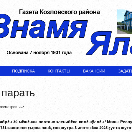
ПОДПИСКА
КОНТАКТЫ
ВАКАНСИИ
ЗАДАТ
 парать
росмотров: 252
оябрĕн 30-мĕшĕнчи постановленийĕпе килĕшÿллĕн Чăваш Респ
1 заявлени çырса панă, çав шутра 8 ипотекăна 2025 çулта шута