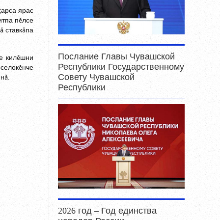
çарса ярас
итпа пĕлсе
ă ставкăпа
Послание Главы Чувашской
пе килĕшни
Республики Государственному
оселокĕнче
Совету Чувашской
нă.
Республики
2026 год – Год единства