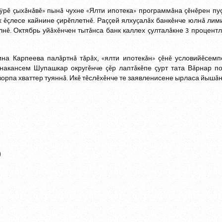
ÿрĕ çыхăнăвĕ» пынă чухне «Ялти ипотека» программăна çĕнĕрен пу
х ĕçлесе кайнине çирĕплетнĕ. Раççей ялхуçалăх банкĕнче юлнă лим
лнĕ. Октябрь уйăхĕнчен тытăнса банк каллех çулталăкне 3 процентл
на Карпеева палăртнă тăрăх, «ялти ипотекăн» çĕнĕ условийĕсем
ăнакансем Шупашкар округĕнче çĕр лаптăкĕпе çурт тата Вăрнар п
ворпа хваттер туяннă. Икĕ тĕслĕхĕнче те заявленисене ырласа йышăн
)