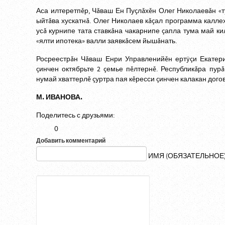
Аса илтеретпĕр, Чăваш Ен Пуçлăхĕн Олег Николаевăн «т
ыйтăва хускатнă. Олег Николаев кăçал программа калле
усă курнипе тата ставкăна чакарнипе çапла тума май ки
«ялти ипотека» валли заявкăсем йышăнать.
Росреестрăн Чăваш Енри Управленийĕн ертÿçи Екатери
çинчен октябрьте 2 çемье пĕлтернĕ. Республикăра пур
нумай хваттерлĕ çуртра пая кĕресси çинчен калакан дого
М. ИВАНОВА.
Поделитесь с друзьями:
0
Добавить комментарий
ИМЯ (ОБЯЗАТЕЛЬНОЕ