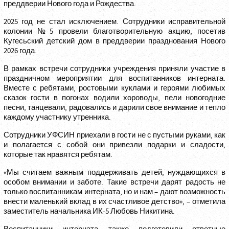
преддверии Нового года и Рождества.
2025 год не стал исключением. Сотрудники исправительной
колонии №5 провели благотворительную акцию, посетив
Кугесьский детский дом в преддверии празднования Нового
2026 года.
В рамках встречи сотрудники учреждения приняли участие в
праздничном мероприятии для воспитанников интерната.
Вместе с ребятами, ростовыми куклами и героями любимых
сказок гости в погонах водили хороводы, пели новогодние
песни, танцевали, радовались и дарили свое внимание и тепло
каждому участнику утренника.
Сотрудники УФСИН приехали в гости не с пустыми руками, как
и полагается с собой они привезли подарки и сладости,
которые так нравятся ребятам.
«Мы считаем важным поддерживать детей, нуждающихся в
особом внимании и заботе. Такие встречи дарят радость не
только воспитанникам интерната, но и нам – дают возможность
внести маленький вклад в их счастливое детство», – отметила
заместитель начальника ИК-5 Любовь Никитина.