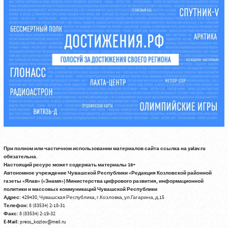
При полном или частичном использовании материалов сайта ссылка на yalav.ru
обязательна.
Настоящий ресурс может содержать материалы 18+
Автономное учреждение Чувашской Республики «Редакция Козловской районной
газеты «Ялав» («Знамя») Министерства цифрового развития, информационной
политики и массовых коммуникаций Чувашской Республики
Адрес:
429430, Чувашская Республика, г.Козловка, ул.Гагарина, д.15
Телефон:
8 (83534) 2-18-31
Факс:
8 (83534) 2-19-32
E-Mail:
press_kozlov@mail.ru