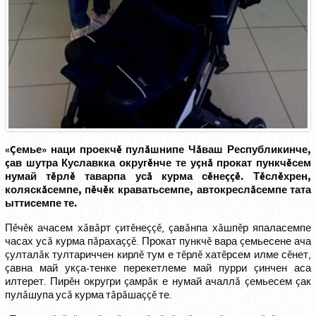
«Çемье» наци проекчĕ пулăшнипе Чăваш Республикинче,
çав шутра Куславкка округĕнче те уçнă прокат пункчĕсем
нумай тĕрлĕ таварпа усă курма сĕнеççĕ. Тĕслĕхрен,
коляскăсемпе, пĕчĕк краватьсемпе, автокреслăсемпе тата
ыттисемпе те.
Пĕчĕк ачасем хăвăрт çитĕнеççĕ, çавăнпа хăшпĕр япаласемпе
часах усă курма пăрахаççĕ. Прокат пункчĕ вара çемьесене ача
çулталăк тултариччен кирлĕ тум е тĕрлĕ хатĕрсем илме сĕнет,
çавна май укçа-тенке перекетлеме май пурри çинчен аса
илтерет. Пирĕн округри çамрăк е нумай ачаллă çемьесем çак
пулăшупа усă курма тăрăшаççĕ те.