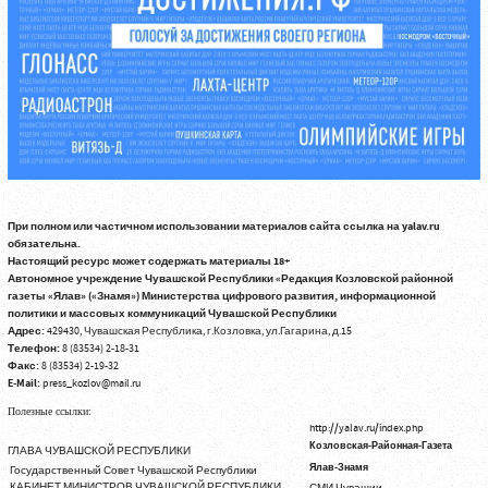
При полном или частичном использовании материалов сайта ссылка на yalav.ru
обязательна.
Настоящий ресурс может содержать материалы 18+
Автономное учреждение Чувашской Республики «Редакция Козловской районной
газеты «Ялав» («Знамя») Министерства цифрового развития, информационной
политики и массовых коммуникаций Чувашской Республики
Адрес:
429430, Чувашская Республика, г.Козловка, ул.Гагарина, д.15
Телефон:
8 (83534) 2-18-31
Факс:
8 (83534) 2-19-32
E-Mail:
press_kozlov@mail.ru
Полезные ссылки:
http://yalav.ru/index.php
Козловская-Районная-Газета
ГЛАВА ЧУВАШСКОЙ РЕСПУБЛИКИ
Ялав-Знамя
Государственный Совет Чувашской Республики
КАБИНЕТ МИНИСТРОВ ЧУВАШСКОЙ РЕСПУБЛИКИ
СМИ Чувашии