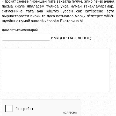
«Прокат сĕнĕвĕ пирĕншĕн питĕ вăхăтлă пулчĕ, эпир пĕчĕк ачана
пăхма кирлĕ япаласем туянса укçа нумай тăкакламарăмăр,
çитменнине тата ача кăштах ÿссен çак хатĕрсене ăçта
вырнаçтарасси пирки те пуçа ватмалла мар»,- пĕлтерет хăйĕн
шухăшне нумай ачаллă хĕрарăм Екатерина М.
Добавить комментарий
ИМЯ (ОБЯЗАТЕЛЬНОЕ)