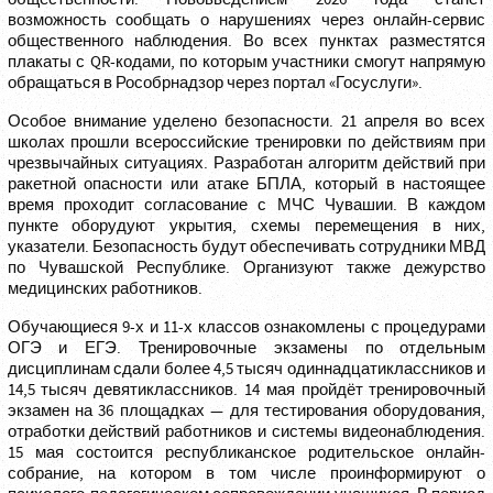
возможность сообщать о нарушениях через онлайн-сервис
общественного наблюдения. Во всех пунктах разместятся
плакаты с QR-кодами, по которым участники смогут напрямую
обращаться в Рособрнадзор через портал «Госуслуги».
Особое внимание уделено безопасности. 21 апреля во всех
школах прошли всероссийские тренировки по действиям при
чрезвычайных ситуациях. Разработан алгоритм действий при
ракетной опасности или атаке БПЛА, который в настоящее
время проходит согласование с МЧС Чувашии. В каждом
пункте оборудуют укрытия, схемы перемещения в них,
указатели. Безопасность будут обеспечивать сотрудники МВД
по Чувашской Республике. Организуют также дежурство
медицинских работников.
Обучающиеся 9-х и 11-х классов ознакомлены с процедурами
ОГЭ и ЕГЭ. Тренировочные экзамены по отдельным
дисциплинам сдали более 4,5 тысяч одиннадцатиклассников и
14,5 тысяч девятиклассников. 14 мая пройдёт тренировочный
экзамен на 36 площадках — для тестирования оборудования,
отработки действий работников и системы видеонаблюдения.
15 мая состоится республиканское родительское онлайн-
собрание, на котором в том числе проинформируют о