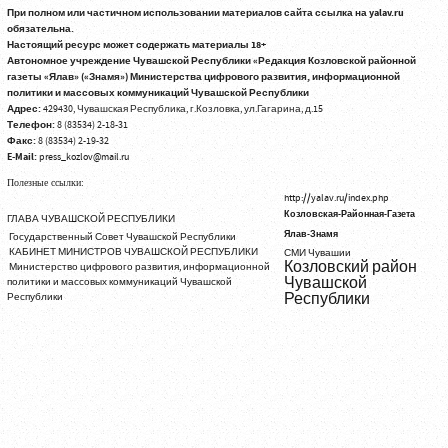
При полном или частичном использовании материалов сайта ссылка на yalav.ru
обязательна.
Настоящий ресурс может содержать материалы 18+
Автономное учреждение Чувашской Республики «Редакция Козловской районной
газеты «Ялав» («Знамя») Министерства цифрового развития, информационной
политики и массовых коммуникаций Чувашской Республики
Адрес:
429430, Чувашская Республика, г.Козловка, ул.Гагарина, д.15
Телефон:
8 (83534) 2-18-31
Факс:
8 (83534) 2-19-32
E-Mail:
press_kozlov@mail.ru
Полезные ссылки:
http://yalav.ru/index.php
Козловская-Районная-Газета
ГЛАВА ЧУВАШСКОЙ РЕСПУБЛИКИ
Ялав-Знамя
Государственный Совет Чувашской Республики
КАБИНЕТ МИНИСТРОВ ЧУВАШСКОЙ РЕСПУБЛИКИ
СМИ Чувашии
Козловский район
Министерство цифрового развития, информационной
Чувашской
политики и массовых коммуникаций Чувашской
Республики
Республики