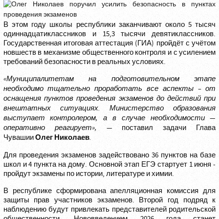
В этом году школы республики заканчивают около 5 тысяч
одиннадцатиклассников и 15,3 тысячи девятиклассников.
Государственная итоговая аттестация (ГИА) пройдёт с учётом
новшеств в механизме общественного контроля и с усилением
требований безопасности в реальных условиях.
«Муниципалитетам на подготовительном этапе
необходимо тщательно проработать все аспекты – от
оснащения пунктов проведения экзаменов до действий при
внештатных ситуациях.
Министерство образования
выступает контролером, а в случае необходимости —
оперативно реагирует», —
поставил задачи Глава
Олег Николаев
Чувашии
.
Для проведения экзаменов задействовано 36 пунктов на базе
школ и 4 пункта на дому. Основной этап ЕГЭ стартует 1 июня -
пройдут экзамены по истории, литературе и химии.
В республике сформирована апелляционная комиссия для
защиты прав участников экзаменов. Второй год подряд к
наблюдению будут привлекать представителей родительской
общественности. Нововведением 2026 года станет