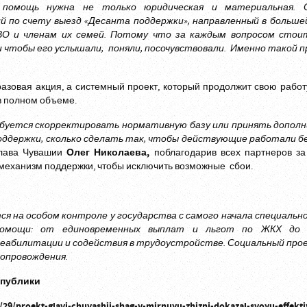
 помощь нужна не только юридическая и материальная. 
по счету выезд «Десанта поддержки», направленный в больше
ВО и членам их семей. Потому что за каждым вопросом стоит
 чтобы его услышали, поняли, посочувствовали. Именно такой 
разовая акция, а системный проект, который продолжит свою рабо
в полном объеме.
ебуется скорректировать нормативную базу или принять допол
поддержки, сколько сделать так, чтобы действующие работали 
лава Чувашии
Олег Николаева,
поблагодарив всех партнеров за
ь механизм поддержки, чтобы исключить возможные сбои.
ся на особом контроле у государства с самого начала специальн
помощи: от единовременных выплат и льгот по ЖКХ до 
реабилитации и содействия в трудоустройстве. Социальный про
сопровождения.
спублики
/29/proekt-glavi-chuvashii-shag-v-mirnuyu-zhiznj-dokazal-svoyu-effekti