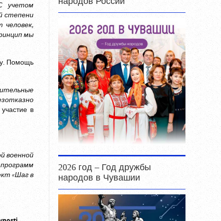
народов России
С учетом
й степени
 человек,
принцип мы
ту. Помощь
нительные
безотказно
 участие в
ой военной
программ
2026 год – Год дружбы
ект «Шаг в
народов в Чувашии
vnostj