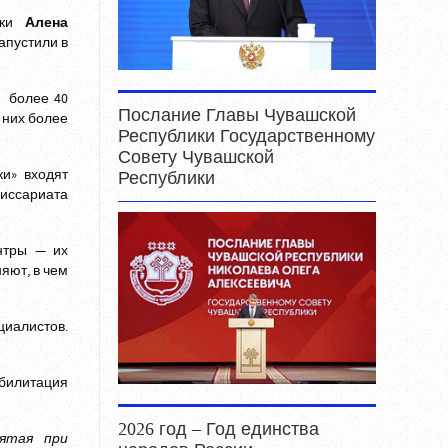
ики
Алена
апустили в
т более 40
Послание Главы Чувашской
 них более
Республики Государственному
Совету Чувашской
и» входят
Республики
миссариата
нтры — их
яют, в чем
циалистов.
абилитация
2026 год – Год единства
нятая при