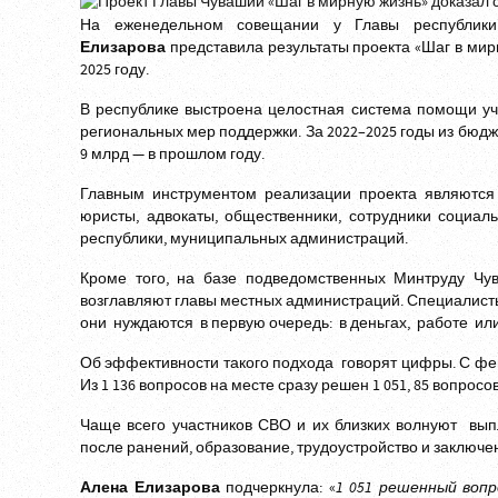
На еженедельном совещании у Главы республик
Елизарова
представила результаты проекта «Шаг в мир
2025 году.
В республике выстроена целостная система помощи уч
региональных мер поддержки. За 2022–2025 годы из бюдж
9 млрд — в прошлом году.
Главным инструментом реализации проекта являются
юристы, адвокаты, общественники, сотрудники социал
республики, муниципальных администраций.
Кроме того, на базе подведомственных Минтруду Чу
возглавляют главы местных администраций. Специалисты
они нуждаются в первую очередь: в деньгах, работе ил
Об эффективности такого подхода говорят цифры. С фев
Из 1 136 вопросов на месте сразу решен 1 051, 85 вопросо
Чаще всего участников СВО и их близких волнуют вып
после ранений, образование, трудоустройство и заключе
Алена Елизарова
подчеркнула: «
1 051 решенный воп