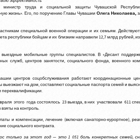
и министр труда и социальной защиты Чувашской Республ
ную жизнь». Его, по поручению Главы Чувашии
Олега Николаева,
з
астникам специальной военной операции и их семьям. Действую
ета республики бойцам и их близким направили 12,7 млрд рублей, из
 выездные мобильные группы специалистов. В «Десант поддержк
ьных служб, центров занятости, социального фонда, военного ко
вашии центров соцобслуживания работают координационные це
 выезжают на дом, составляют социальные паспорта семей и выясн
и переквалификации.
раля этого года состоялось 23 выезда, в них участвовали 611 спе
в взяты на контроль.
латы и компенсации, лечение (включая санаторно-курортное), ре
ние социального контракта.
рос только за этот год — это 1 051 боль конкретных семей, с