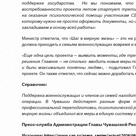
поддержке государства. Но мы понимаем, что
востребованности проекта летом стартует третий 
на оказание психологической помощи участникам С
которому нужно не просто оформить документы, но и
закладываем в основу всей работы».
Министр отметила, что «Шаг в мирную жизнь» — это не 
должна приходить к семьям военнослужащих вовремя и 
«Еще одна цель проекта — выявить моменты, где тр
решения. Главное — не столько вводить новые меры 
и были максимально понятны людям», -
подытожил Г
проекте. Он также отметил, что сейчас важно доработат
Справочно:
Поддержка военнослужащих и членов их семей находит
операции. В Чувашии действует разные форм 
профессиональной переподготовки, психологической 
мирную жизнь» объединил все меры в единую систему 
Пресс-служба Администрации Главы Чувашской Ре
Источник:
https://www.cap.ru/press_center/actual/2026/06