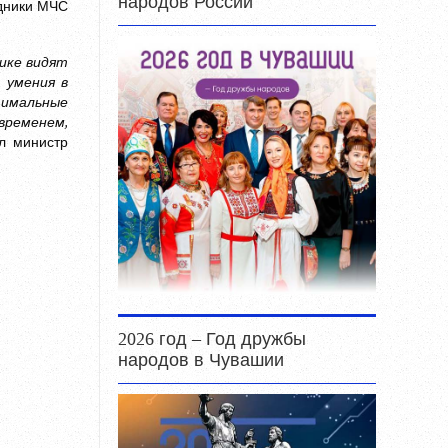
народов России
удники МЧС
тике видят
 умения в
тимальные
 временем,
л министр
2026 год – Год дружбы
народов в Чувашии