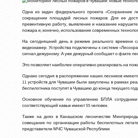
Одна из задач федерального проекта «Сохранение ле
сокращении площадей лесных пожаров. Для ее дост
превентивную работу, выявление и наказание нарушит
пожара и, конечно, использование современных технолог
На сегодняшний день в режиме реального времени с
видеокамер. Устройства подключены к системе «Лесохра
сигнал дежурному. А уже дежурный сообщает о факте л
Это позволяет наиболее оперативно реагировать на пожа
Однако сегодня в распоряжении наших лесников имеют
11 устройств для Чувашии были закуплены в рамках ре
беспилотника поступят в Чувашию до конца текущего год
Основное обучение по управлению БПЛА сотрудники 
соответствующий навык имеют 55 человек.
Также на днях в Канашском лесничестве Минприрод
совещание по организации работы беспилотных летате
представители МЧС Чувашской Республики.