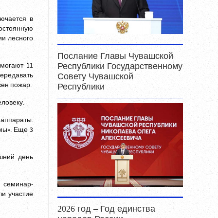
лючается в
остоянную
ии лесного
Послание Главы Чувашской
могают 11
Республики Государственному
передавать
Совету Чувашской
ен пожар.
Республики
еловеку.
 аппараты.
мы». Еще 3
шний день
 семинар-
ли участие
2026 год – Год единства