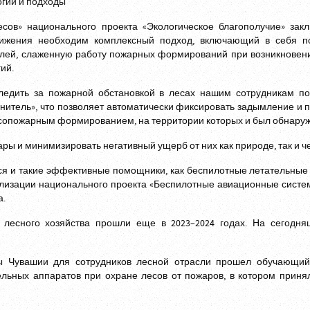
сов» национального проекта «Экологическое благополучие» зак
ижения необходим комплексный подход, включающий в себя п
елей, слаженную работу пожарных формирований при возникновен
ий.
ледить за пожарной обстановкой в лесах нашим сотрудникам по
нитель», что позволяет автоматически фиксировать задымление и 
есопожарным формированием, на территории которых и был обнаруж
ры и минимизировать негативный ущерб от них как природе, так и ч
ся и такие эффективные помощники, как беспилотные летательные
ализации национального проекта «Беспилотные авиационные систе
а.
лесного хозяйства прошли еще в 2023–2024 годах. На сегодня
ы Чувашии для сотрудников лесной отрасли прошел обучающий
льных аппаратов при охране лесов от пожаров, в котором приня