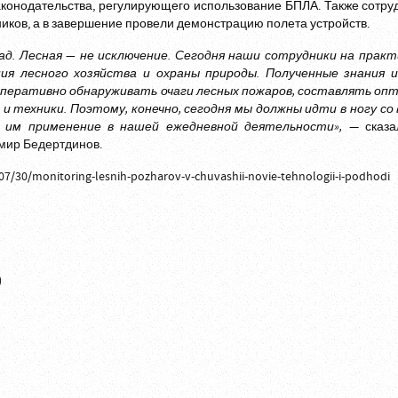
аконодательства, регулирующего использование БПЛА. Также сотр
ков, а в завершение провели демонстрацию полета устройств.
ад. Лесная — не исключение. Сегодня наши сотрудники на прак
я лесного хозяйства и охраны природы. Полученные знания и
оперативно обнаруживать очаги лесных пожаров, составлять оп
техники. Поэтому, конечно, сегодня мы должны идти в ногу со
 им применение в нашей ежедневной деятельности»,
— сказа
мир Бедертдинов
.
07/30/monitoring-lesnih-pozharov-v-chuvashii-novie-tehnologii-i-podhodi
)